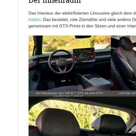
Das Interieur der elektrifizierten Limousine gleich dem 
hatten
. Das beutetet, rote Ziernähte und viele andere D
gemeinsam mit GTX-Prints in den Sitzen und einer Intar
Der Arbeitsplatz des VW ID.7 GTX mit dem GTX-
…und hier mit 
spezifischen Lenkrad…