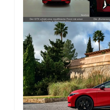
Der GTX erhält eine modifizierte Front mit einer
Die „Bumerangs
Schürze in Wabenstruktur.