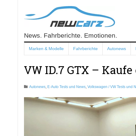
Skip
to
content
News. Fahrberichte. Emotionen.
NewCarz.de
Marken & Modelle
Fahrberichte
Autonews
VW ID.7 GTX – Kaufe e
Autonews
,
E-Auto Tests und News
,
Volkswagen / VW Tests und 