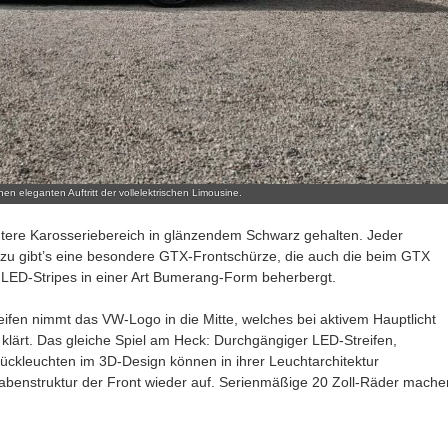
en eleganten Auftritt der vollelektrischen Limousine.
tere Karosseriebereich in glänzendem Schwarz gehalten. Jeder
azu gibt’s eine besondere GTX-Frontschürze, die auch die beim GTX
n LED-Stripes in einer Art Bumerang-Form beherbergt.
ifen nimmt das VW-Logo in die Mitte, welches bei aktivem Hauptlicht
 klärt. Das gleiche Spiel am Heck: Durchgängiger LED-Streifen,
ückleuchten im 3D-Design können in ihrer Leuchtarchitektur
 Wabenstruktur der Front wieder auf. Serienmäßige 20 Zoll-Räder mache