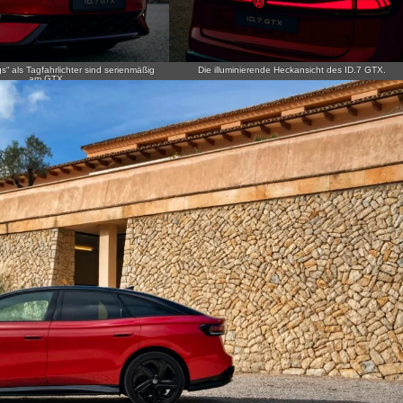
“ als Tagfahrlichter sind serienmäßig
Die illuminierende Heckansicht des ID.7 GTX.
am GTX.