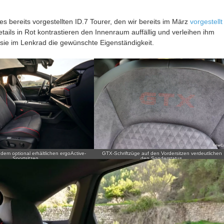
des bereits vorgestellten ID.7 Tourer, den wir bereits im März
vorgestellt
etails in Rot kontrastieren den Innenraum auffällig und verleihen ihm
sie im Lenkrad die gewünschte Eigenständigkeit.
dem optional erhältlichen ergoActive-
GTX-Schriftzüge auf den Vordersitzen verdeutlichen
Sportsitzen.
den Sonderstatus.