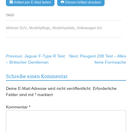
Artikel per E-Mail teilen
Diesen Artikel drucken
TAGS
,
,
,
Midsize-SUV
Modellpflege
Modellupdate
Volkswagen AG
Beitragsnavigation
Previous:
Jaguar F-Type R Test
Next:
Peugeot 208 Test – Alles
– Britischer Gentleman
feine Formsache
Schreibe einen Kommentar
Deine E-Mail-Adresse wird nicht veröffentlicht.
Erforderliche
Felder sind mit
*
markiert
Kommentar
*