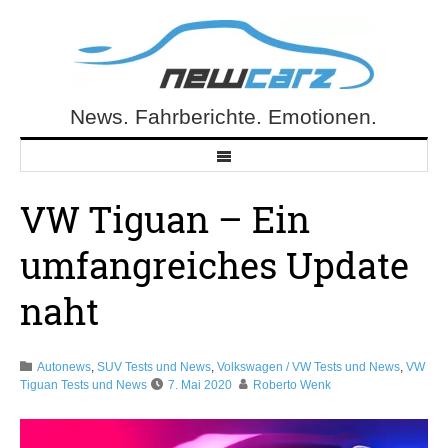
Skip
to
content
News. Fahrberichte. Emotionen.
NewCarz.de
VW Tiguan – Ein
umfangreiches Update
naht
Autonews
,
SUV Tests und News
,
Volkswagen / VW Tests und News
,
VW
Tiguan Tests und News
7. Mai 2020
Roberto Wenk