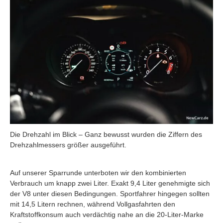
Die Drehzahl im Blick – Ganz bewusst wurden die Ziffern des
Drehzahlmessers größer ausgeführt.
Auf unserer Sparrunde unterboten wir den kombinierten
Verbrauch um knapp zwei Liter. Exakt 9,4 Liter genehmigte sich
der V8 unter diesen Bedingungen. Sportfahrer hingegen sollten
mit 14,5 Litern rechnen, während Vollgasfahrten den
Kraftstoffkonsum auch verdächtig nahe an die 20-Liter-Marke