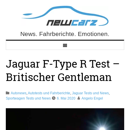
Skip
to
content
News. Fahrberichte. Emotionen.
NewCarz.de
Jaguar F-Type R Test –
Britischer Gentleman
Autonews
,
Autotests und Fahrberichte
,
Jaguar Tests und News
,
Sportwagen Tests und News
6. Mai 2020
Angelo Engel