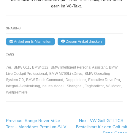
gern im V8-Takt.
SHARING
Artikel per E-Mail teilen
Diesen Artikel drucken
TAGS
,
,
,
,
7er
BMW G11
BMW G12
BMW Intelligent Personal Assistant
BMW
,
,
Live Cockpit Professional
BMW M760Li xDrive
BMW Operating
,
,
,
,
System 7.0
BMW Touch Command
Doppelniere
Executive Drive Pro
,
,
,
,
,
Integral-Aktivlenkung
neues Modell
Shanghai
Tagfahrlicht
V8 Motor
Weltpremiere
Beitragsnavigation
Previous:
Range Rover Velar
Next:
VW Golf GTI TCR –
Test – Mondänes Premium-SUV
Bestellstart für den Golf mit