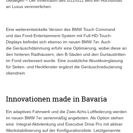
Gediegen – Der Innenraum des G11/G12 wird ein Höchstmaß
an Luxus verinnerlichen.
Eine weiterentwickelte Version des BMW Touch Command
und das Fond-Entertainment-System mit Full-HD-Touch-
Displays befindet sich ebenso im neuen BMW 7er. Auch
die Geräuschdämmung erfuhr eine Optimierung, wobei diese an
den hinteren Radhäusern, den B-Säulen und den Gurtaustritten
im Fond verbessert wurde. Eine zusätzliche Akustikverglasung
für Seiten- und Heckfenster ergänzt die Geräuschreduzierung
obendrein.
Innovationen made in Bavaria
Ein adaptives Fahrwerk und die Zwei-Achs-Luftfederung werden
im neuen BMW 7er serienmäßig angeboten. Als Option stehen
eine Integral-Aktivlenkung und Executive Drive Pro mit aktiver
Wankstabilisierung auf der Konfigurationsliste. Letztgenannte