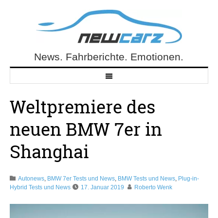
Skip
to
content
News. Fahrberichte. Emotionen.
NewCarz.de
Weltpremiere des
neuen BMW 7er in
Shanghai
Autonews
,
BMW 7er Tests und News
,
BMW Tests und News
,
Plug-in-
Hybrid Tests und News
17. Januar 2019
Roberto Wenk