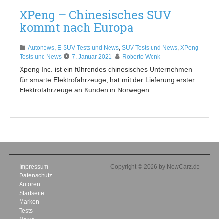
XPeng – Chinesisches SUV
kommt nach Europa
Autonews
,
E-SUV Tests und News
,
SUV Tests und News
,
XPeng
Tests und News
7. Januar 2021
Roberto Wenk
Xpeng Inc. ist ein führendes chinesisches Unternehmen
für smarte Elektrofahrzeuge, hat mit der Lieferung erster
Elektrofahrzeuge an Kunden in Norwegen…
Impressum
Copyright © 2026 by NewCarz.de
Datenschutz
Autoren
Startseite
Marken
Tests