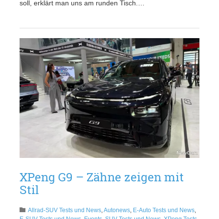
soll, erklärt man uns am runden Tisch.…
XPeng G9 – Zähne zeigen mit
Stil
Allrad-SUV Tests und News
,
Autonews
,
E-Auto Tests und News
,
E-SUV Tests und News
,
Events
,
SUV Tests und News
,
XPeng Tests