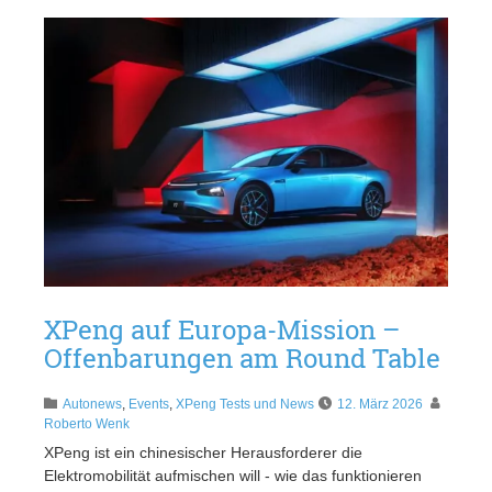
XPeng auf Europa-Mission –
Offenbarungen am Round Table
Autonews
,
Events
,
XPeng Tests und News
12. März 2026
Roberto Wenk
XPeng ist ein chinesischer Herausforderer die
Elektromobilität aufmischen will - wie das funktionieren