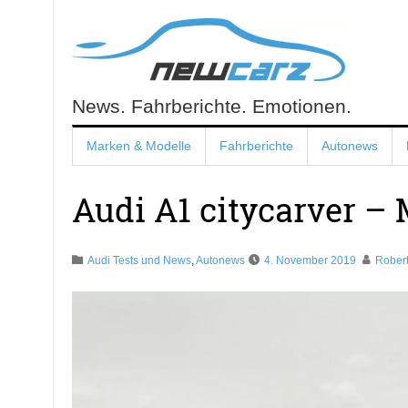
Skip
to
content
News. Fahrberichte. Emotionen.
NewCarz.de
Marken & Modelle
Fahrberichte
Autonews
Audi A1 citycarver – 
Audi Tests und News
,
Autonews
4. November 2019
Rober