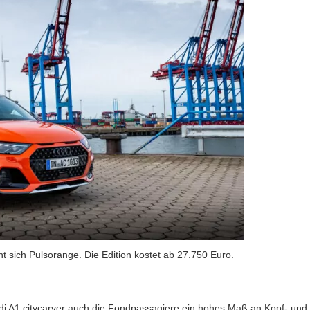
nt sich Pulsorange. Die Edition kostet ab 27.750 Euro.
i A1 citycarver auch die Fondpassagiere ein hohes Maß an Kopf- und