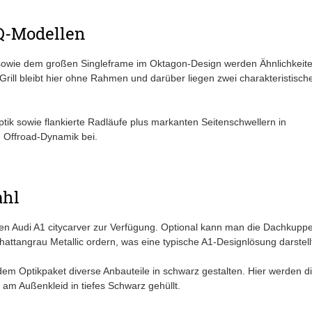
 Q-Modellen
sowie dem großen Singleframe im Oktagon-Design werden Ähnlichkeit
rill bleibt hier ohne Rahmen und darüber liegen zwei charakteristisch
k sowie flankierte Radläufe plus markanten Seitenschwellern in
 Offroad-Dynamik bei.
ahl
den Audi A1 citycarver zur Verfügung. Optional kann man die Dachkuppe
attangrau Metallic ordern, was eine typische A1-Designlösung darstell
em Optikpaket diverse Anbauteile in schwarz gestalten. Hier werden d
 am Außenkleid in tiefes Schwarz gehüllt.