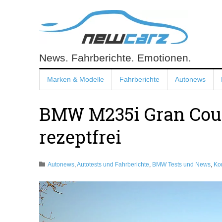
Skip
to
content
News. Fahrberichte. Emotionen.
NewCarz.de
Marken & Modelle
Fahrberichte
Autonews
BMW M235i Gran Coup
rezeptfrei
Autonews
,
Autotests und Fahrberichte
,
BMW Tests und News
,
Ko