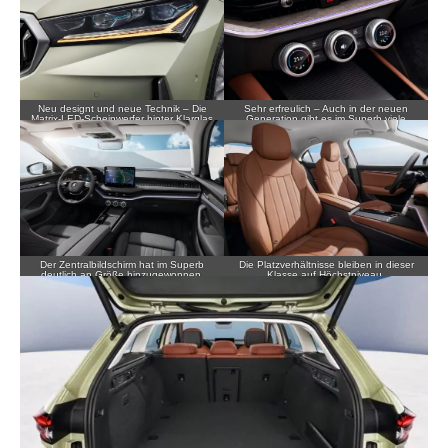
Neu designt und neue Technik – Die
Sehr erfreulich – Auch in der neuen
Matrix-LED-Scheinwerfer hinter Klarglas
Generation gibt es im Superb viele
fallen sehr flach aus.
physische Bedienelemente.
Der Zentralbildschirm hat im Superb
Die Platzverhältnisse bleiben in dieser
deutlich an Größe hinzugewonnen.
Klasse auf Höchstniveau.