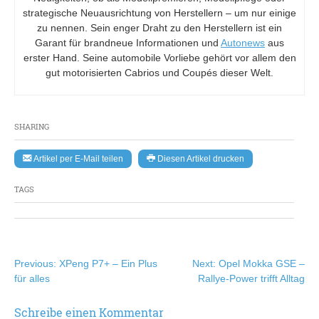
strategische Neuausrichtung von Herstellern – um nur einige
zu nennen. Sein enger Draht zu den Herstellern ist ein
Garant für brandneue Informationen und
Autonews
aus
erster Hand. Seine automobile Vorliebe gehört vor allem den
gut motorisierten Cabrios und Coupés dieser Welt.
SHARING
Artikel per E-Mail teilen
Diesen Artikel drucken
TAGS
Beitragsnavigation
Previous:
XPeng P7+ – Ein Plus
Next:
Opel Mokka GSE –
für alles
Rallye-Power trifft Alltag
Schreibe einen Kommentar