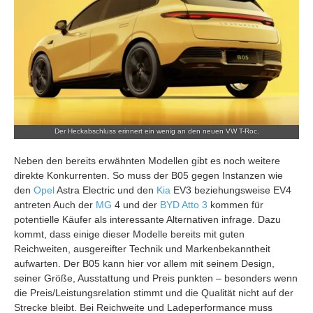
Der Heckabschluss erinnert ein wenig an den neuen
VW
T-Roc.
Neben den bereits erwähnten Modellen gibt es noch weitere
direkte Konkurrenten. So muss der B05 gegen Instanzen wie
den
Opel
Astra Electric und den
Kia
EV3 beziehungsweise EV4
antreten Auch der
MG
4 und der
BYD Atto 3
kommen für
potentielle Käufer als interessante Alternativen infrage. Dazu
kommt, dass einige dieser Modelle bereits mit guten
Reichweiten, ausgereifter Technik und Markenbekanntheit
aufwarten. Der B05 kann hier vor allem mit seinem Design,
seiner Größe, Ausstattung und Preis punkten – besonders wenn
die Preis/Leistungsrelation stimmt und die Qualität nicht auf der
Strecke bleibt. Bei Reichweite und Ladeperformance muss