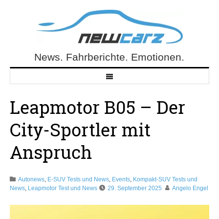
Skip
to
content
News. Fahrberichte. Emotionen.
NewCarz.de
Leapmotor B05 – Der
City-Sportler mit
Anspruch
Autonews
,
E-SUV Tests und News
,
Events
,
Kompakt-SUV Tests und
News
,
Leapmotor Test und News
29. September 2025
Angelo Engel