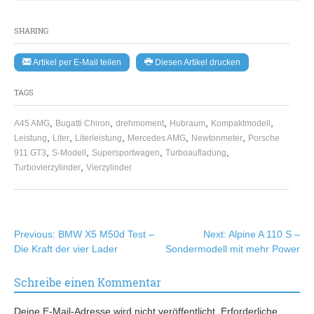
SHARING
Artikel per E-Mail teilen
Diesen Artikel drucken
TAGS
,
,
,
,
,
A45 AMG
Bugatti Chiron
drehmoment
Hubraum
Kompaktmodell
,
,
,
,
,
Leistung
Liter
Literleistung
Mercedes AMG
Newtonmeter
Porsche
,
,
,
,
911 GT3
S-Modell
Supersportwagen
Turboaufladung
,
Turbovierzylinder
Vierzylinder
Beitragsnavigation
Previous:
BMW X5 M50d Test –
Next:
Alpine A 110 S –
Die Kraft der vier Lader
Sondermodell mit mehr Power
Schreibe einen Kommentar
Deine E-Mail-Adresse wird nicht veröffentlicht.
Erforderliche