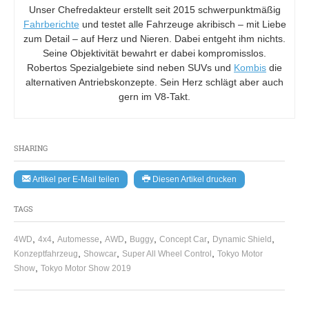
Unser Chefredakteur erstellt seit 2015 schwerpunktmäßig
Fahrberichte
und testet alle Fahrzeuge akribisch – mit Liebe
zum Detail – auf Herz und Nieren. Dabei entgeht ihm nichts.
Seine Objektivität bewahrt er dabei kompromisslos.
Robertos Spezialgebiete sind neben SUVs und
Kombis
die
alternativen Antriebskonzepte. Sein Herz schlägt aber auch
gern im V8-Takt.
SHARING
Artikel per E-Mail teilen
Diesen Artikel drucken
TAGS
,
,
,
,
,
,
,
4WD
4x4
Automesse
AWD
Buggy
Concept Car
Dynamic Shield
,
,
,
Konzeptfahrzeug
Showcar
Super All Wheel Control
Tokyo Motor
,
Show
Tokyo Motor Show 2019