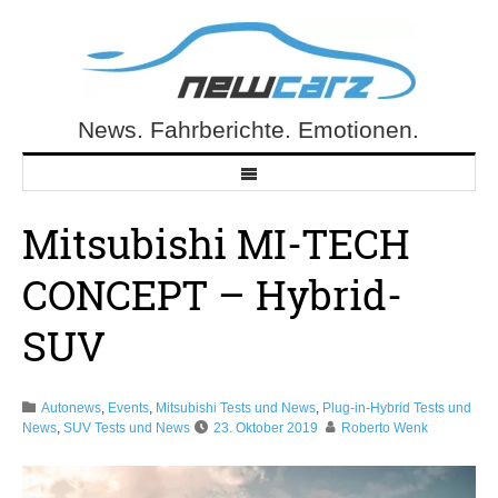
Skip
to
content
News. Fahrberichte. Emotionen.
NewCarz.de
Mitsubishi MI-TECH
CONCEPT – Hybrid-
SUV
Autonews
,
Events
,
Mitsubishi Tests und News
,
Plug-in-Hybrid Tests und
News
,
SUV Tests und News
23. Oktober 2019
Roberto Wenk