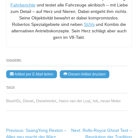
Fahrberichte
und testet alle Fahrzeuge akribisch – mit Liebe
zum Detail – auf Herz und Nieren. Dabei entgeht ihm nichts.
Seine Objektivität bewahrt er dabei kompromisslos.
Robertos Spezialgebiete sind neben
SUVs
und Kombis die
alternativen Antriebskonzepte. Sein Herz schlägt aber auch
gern im V8-Takt.
SHARING
Artikel per E-Mail teilen
Diesen Artikel drucken
TAGS
,
,
,
,
,
BlueHDi
Diesel
Dieselmotor
Haico van der Luyt
hdi
neuer Motor
Beitragsnavigation
Previous:
SsangYong Rexton –
Next:
Rolls-Royce Ghost Test –
Alles neu macht der März
Revolution der Tradition