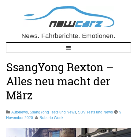
Skip
to
content
News. Fahrberichte. Emotionen.
NewCarz.de
SsangYong Rexton –
Alles neu macht der
März
Autonews
,
SsangYong Tests und News
,
SUV Tests und News
9.
November 2020
Roberto Wenk