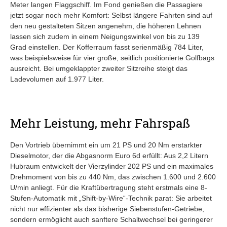
Meter langen Flaggschiff. Im Fond genießen die Passagiere
jetzt sogar noch mehr Komfort: Selbst längere Fahrten sind auf
den neu gestalteten Sitzen angenehm, die höheren Lehnen
lassen sich zudem in einem Neigungswinkel von bis zu 139
Grad einstellen. Der Kofferraum fasst serienmäßig 784 Liter,
was beispielsweise für vier große, seitlich positionierte Golfbags
ausreicht. Bei umgeklappter zweiter Sitzreihe steigt das
Ladevolumen auf 1.977 Liter.
Mehr Leistung, mehr Fahrspaß
Den Vortrieb übernimmt ein um 21 PS und 20 Nm erstarkter
Dieselmotor, der die Abgasnorm Euro 6d erfüllt: Aus 2,2 Litern
Hubraum entwickelt der Vierzylinder 202 PS und ein maximales
Drehmoment von bis zu 440 Nm, das zwischen 1.600 und 2.600
U/min anliegt. Für die Kraftübertragung steht erstmals eine 8-
Stufen-Automatik mit „Shift-by-Wire“-Technik parat: Sie arbeitet
nicht nur effizienter als das bisherige Siebenstufen-Getriebe,
sondern ermöglicht auch sanftere Schaltwechsel bei geringerer