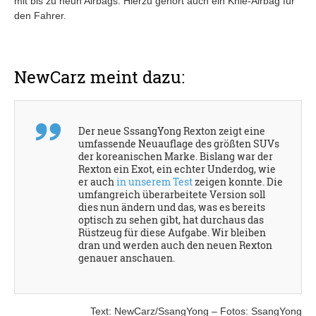
mit bis zu neun Airbags. Hierzu gehört auch ein Knie-Airbag für
den Fahrer.
NewCarz meint dazu:
Der neue SssangYong Rexton zeigt eine
umfassende Neuauflage des größten SUVs
der koreanischen Marke. Bislang war der
Rexton ein Exot, ein echter Underdog, wie
er auch
in unserem Test
zeigen konnte. Die
umfangreich überarbeitete Version soll
dies nun ändern und das, was es bereits
optisch zu sehen gibt, hat durchaus das
Rüstzeug für diese Aufgabe. Wir bleiben
dran und werden auch den neuen Rexton
genauer anschauen.
Text: NewCarz/SsangYong – Fotos: SsangYong