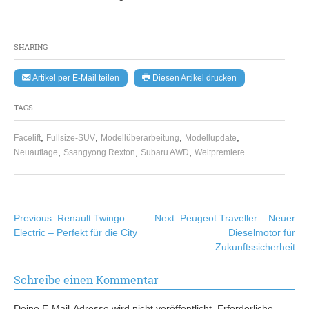
SHARING
Artikel per E-Mail teilen
Diesen Artikel drucken
TAGS
,
,
,
,
Facelift
Fullsize-SUV
Modellüberarbeitung
Modellupdate
,
,
,
Neuauflage
Ssangyong Rexton
Subaru AWD
Weltpremiere
Beitragsnavigation
Previous:
Renault Twingo
Next:
Peugeot Traveller – Neuer
Electric – Perfekt für die City
Dieselmotor für
Zukunftssicherheit
Schreibe einen Kommentar
Deine E-Mail-Adresse wird nicht veröffentlicht.
Erforderliche