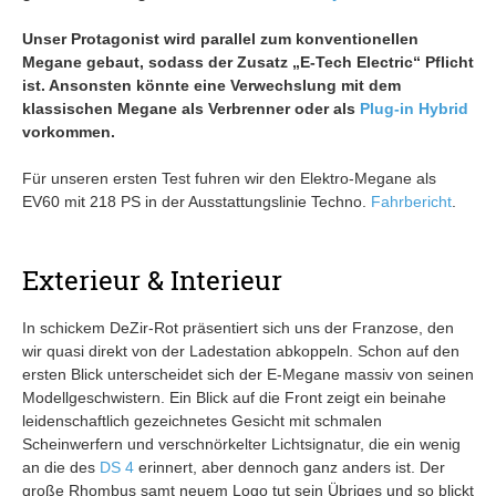
Unser Protagonist wird parallel zum konventionellen
Megane gebaut, sodass der Zusatz „E-Tech Electric“ Pflicht
ist. Ansonsten könnte eine Verwechslung mit dem
klassischen Megane als Verbrenner oder als
Plug-in Hybrid
vorkommen.
Für unseren ersten Test fuhren wir den Elektro-Megane als
EV60 mit 218 PS in der Ausstattungslinie Techno.
Fahrbericht
.
Exterieur & Interieur
In schickem DeZir-Rot präsentiert sich uns der Franzose, den
wir quasi direkt von der Ladestation abkoppeln. Schon auf den
ersten Blick unterscheidet sich der E-Megane massiv von seinen
Modellgeschwistern. Ein Blick auf die Front zeigt ein beinahe
leidenschaftlich gezeichnetes Gesicht mit schmalen
Scheinwerfern und verschnörkelter Lichtsignatur, die ein wenig
an die des
DS 4
erinnert, aber dennoch ganz anders ist. Der
große Rhombus samt neuem Logo tut sein Übriges und so blickt