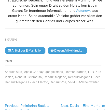
strategische Neuausrichtung von Herstellern – um nur einige
zu nennen. Sein enger Draht zu den Herstellern ist ein
Garant für brandneue Informationen und
Autonews
aus
erster Hand. Seine automobile Vorliebe gehört vor allem den
gut motorisierten Cabrios und Coupés dieser Welt.
SHARING
Artikel per E-Mail teilen
Diesen Artikel drucken
TAGS
,
,
,
,
Android Auto
Apple CarPlay
google maps
Harman Kardon
LED Pure
,
,
,
,
Vision
Renault Elektroauto
Renault Megane
Renault Megane E-Tech
,
,
Renault Megane E-Tech Electric
Renault Zoe
Voll-LED-Scheinwerfer
Beitragsnavigation
Previous:
Pininfarina Battista –
Next:
Dacia – Eine Marke im