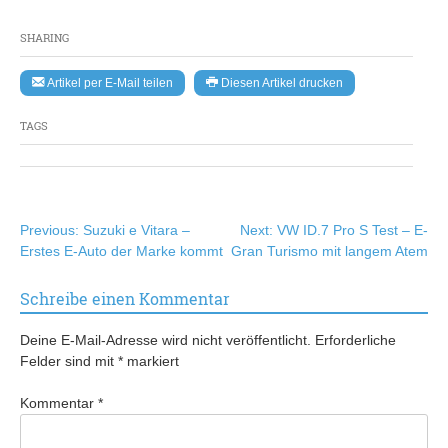
SHARING
Artikel per E-Mail teilen
Diesen Artikel drucken
TAGS
Beitragsnavigation
Previous:
Suzuki e Vitara –
Next:
VW ID.7 Pro S Test – E-
Erstes E-Auto der Marke kommt
Gran Turismo mit langem Atem
Schreibe einen Kommentar
Deine E-Mail-Adresse wird nicht veröffentlicht.
Erforderliche
Felder sind mit
*
markiert
Kommentar
*