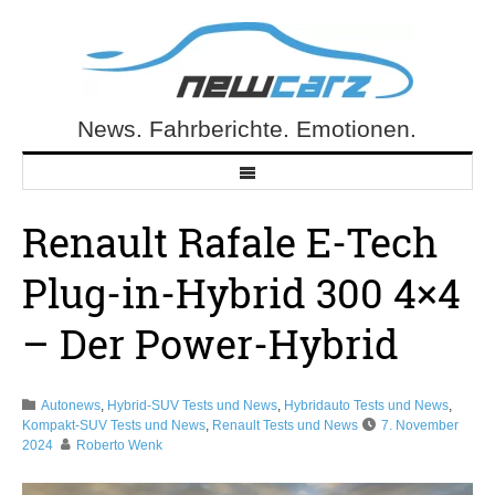
Skip
to
content
News. Fahrberichte. Emotionen.
NewCarz.de
Renault Rafale E-Tech
Plug-in-Hybrid 300 4×4
– Der Power-Hybrid
Autonews
,
Hybrid-SUV Tests und News
,
Hybridauto Tests und News
,
Kompakt-SUV Tests und News
,
Renault Tests und News
7. November
2024
Roberto Wenk