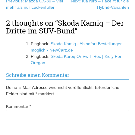
Beitragsnavigation
Previous:
Mazda CX-30 – Viel
Next:
Kia Niro – Facelift für die
mehr als nur Lückenfüller
Hybrid-Varianten
2 thoughts on “
Skoda Kamiq – Der
Dritte im SUV-Bund
”
Pingback:
Skoda Kamiq - Ab sofort Bestellungen
möglich - NewCarz.de
Pingback:
Skoda Karoq Or Vw T Roc | Kiely For
Oregon
Schreibe einen Kommentar
Deine E-Mail-Adresse wird nicht veröffentlicht.
Erforderliche
Felder sind mit
*
markiert
Kommentar
*