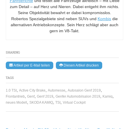
Fahrberichte
und testet alle Fahrzeuge akribisch – mit Liebe
zum Detail – auf Herz und Nieren. Dabei entgeht ihm nichts.
Seine Objektivität bewahrt er dabei kompromisslos.
Robertos Spezialgebiete sind neben SUVs und
Kombis
die
alternativen Antriebskonzepte. Sein Herz schlägt aber auch
gern im V8-Takt.
SHARING
Artikel per E-Mail teilen
Diesen Artikel drucken
TAGS
,
,
,
,
1.0 TSI
Active City Brake
Automesse
Autosalon Genf 2019
,
,
,
,
,
Frontantrieb
Genf
Genf 2019
Genfer Automobilsalon 2019
Kamiq
,
,
,
neues Modell
SKODA KAMIQ
TSI
Virtual Cockpit