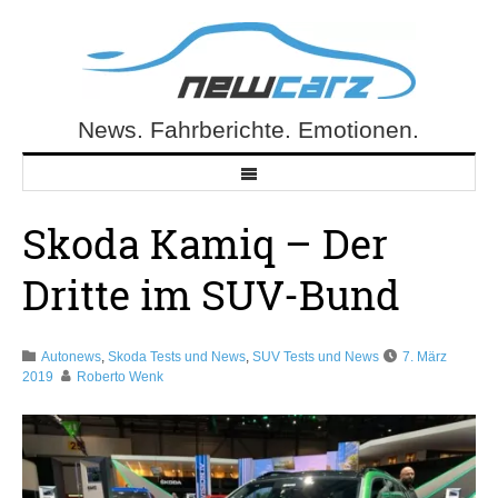
Skip
to
content
News. Fahrberichte. Emotionen.
NewCarz.de
Skoda Kamiq – Der
Dritte im SUV-Bund
Autonews
,
Skoda Tests und News
,
SUV Tests und News
7. März
2019
Roberto Wenk