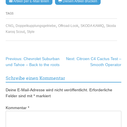
Artikel per E-Mail teilen
Diesen Artikel drucken
TAGS
,
,
,
,
CNG
Doppelkupplungsgetriebe
Offroad-Look
SKODA KAMIQ
Skoda
,
Karoq Scout
Style
Beitragsnavigation
Previous:
Chevrolet Suburban
Next:
Citroen C4 Cactus Test –
und Tahoe – Back to the roots
Smooth Operator
Schreibe einen Kommentar
Deine E-Mail-Adresse wird nicht veröffentlicht.
Erforderliche
Felder sind mit
*
markiert
Kommentar
*