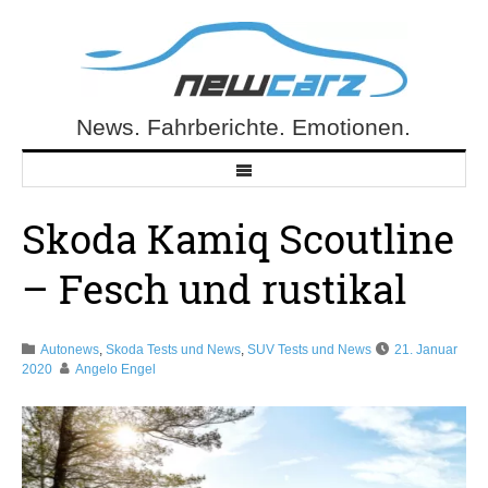
Skip
to
content
News. Fahrberichte. Emotionen.
NewCarz.de
Skoda Kamiq Scoutline
– Fesch und rustikal
Autonews
,
Skoda Tests und News
,
SUV Tests und News
21. Januar
2020
Angelo Engel