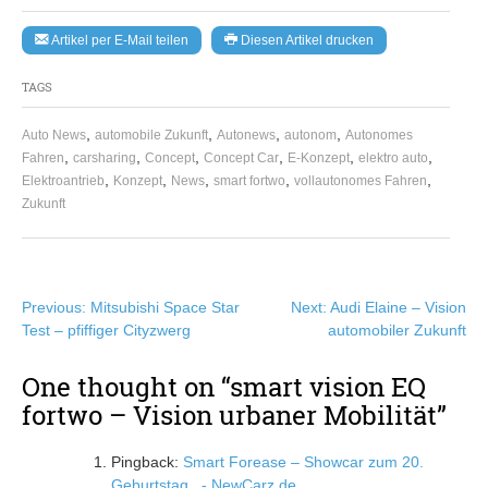
Artikel per E-Mail teilen
Diesen Artikel drucken
TAGS
,
,
,
,
Auto News
automobile Zukunft
Autonews
autonom
Autonomes
,
,
,
,
,
,
Fahren
carsharing
Concept
Concept Car
E-Konzept
elektro auto
,
,
,
,
,
Elektroantrieb
Konzept
News
smart fortwo
vollautonomes Fahren
Zukunft
Beitragsnavigation
Previous:
Mitsubishi Space Star
Next:
Audi Elaine – Vision
Test – pfiffiger Cityzwerg
automobiler Zukunft
One thought on “
smart vision EQ
fortwo – Vision urbaner Mobilität
”
Pingback:
Smart Forease – Showcar zum 20.
Geburtstag - NewCarz.de