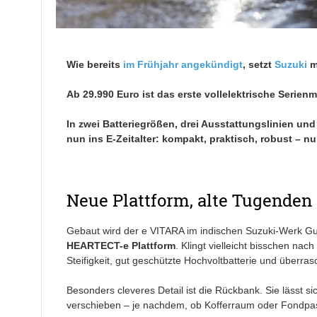
Wie bereits
im Frühjahr angekündigt
, setzt
Suzuki
mi
Ab 29.990 Euro ist das erste vollelektrische Serienm
In zwei Batteriegrößen, drei Ausstattungslinien un
nun ins E-Zeitalter: kompakt, praktisch, robust – n
Neue Plattform, alte Tugenden
Gebaut wird der e VITARA im indischen Suzuki-Werk Guja
HEARTECT-e Plattform
. Klingt vielleicht bisschen nac
Steifigkeit, gut geschützte Hochvoltbatterie und überra
Besonders cleveres Detail ist die Rückbank. Sie lässt si
verschieben – je nachdem, ob Kofferraum oder Fondpassa