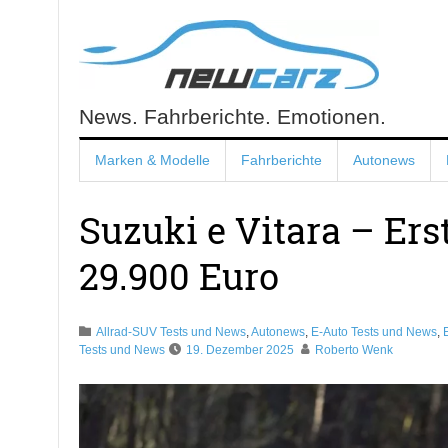
Skip
to
content
News. Fahrberichte. Emotionen.
NewCarz.de
Marken & Modelle
Fahrberichte
Autonews
Suzuki e Vitara – Ers
29.900 Euro
Allrad-SUV Tests und News
,
Autonews
,
E-Auto Tests und News
,
Tests und News
19. Dezember 2025
Roberto Wenk