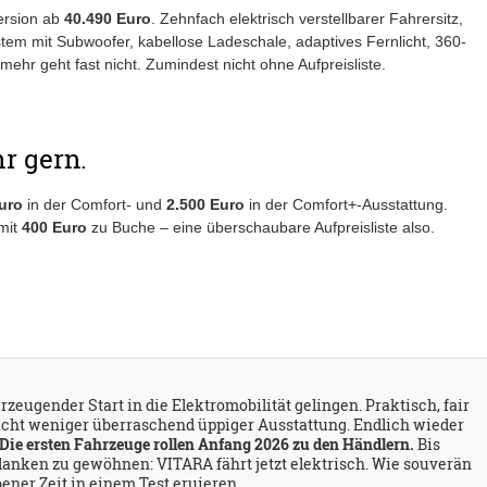
Version ab
40.490 Euro
. Zehnfach elektrisch verstellbarer Fahrersitz,
em mit Subwoofer, kabellose Ladeschale, adaptives Fernlicht, 360-
hr geht fast nicht. Zumindest nicht ohne Aufpreisliste.
r gern.
uro
in der Comfort- und
2.500 Euro
in der Comfort+-Ausstattung.
 mit
400 Euro
zu Buche – eine überschaubare Aufpreisliste also.
zeugender Start in die Elektromobilität gelingen. Praktisch, fair
nicht weniger überraschend üppiger Ausstattung. Endlich wieder
Die ersten Fahrzeuge rollen Anfang 2026 zu den Händlern.
Bis
edanken zu gewöhnen: VITARA fährt jetzt elektrisch. Wie souverän
bener Zeit in einem Test eruieren.