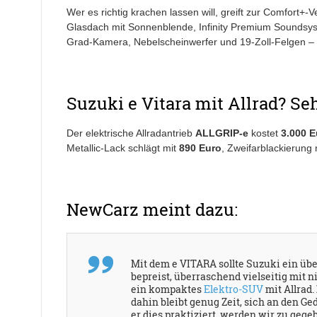
Wer es richtig krachen lassen will, greift zur Comfort+-
Glasdach mit Sonnenblende, Infinity Premium Soundsyst
Grad-Kamera, Nebelscheinwerfer und 19-Zoll-Felgen – me
Suzuki e Vitara mit Allrad? Seh
Der elektrische Allradantrieb
ALLGRIP-e
kostet
3.000 E
Metallic-Lack schlägt mit
890 Euro
, Zweifarblackierung
NewCarz meint dazu:
Mit dem e VITARA sollte Suzuki ein über
bepreist, überraschend vielseitig mit 
ein kompaktes
Elektro-SUV
mit Allrad.
dahin bleibt genug Zeit, sich an den G
er dies praktiziert, werden wir zu gege