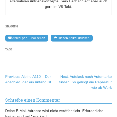
alternativen Antriebskonzepte. Sein Herz schlägt aber auch
gern im V8-Takt.
SHARING
Artikel per E-Mail teilen
Diesen Artikel drucken
TAGS
Beitragsnavigation
Previous:
Alpine A110 – Der
Next:
Autolack nach Automarke
Abschied, der ein Anfang ist
finden: So gelingt die Reparatur
wie ab Werk
Schreibe einen Kommentar
Deine E-Mail-Adresse wird nicht veröffentlicht.
Erforderliche
Felder sind mit
*
markiert