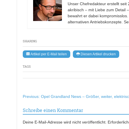
Unser Chefredakteur erstellt se
akribisch – mit Liebe zum Detail 
bewahrt er dabei kompromisslos.
alternativen Antriebskonzepte. Se
SHARING
Artikel per E-Mail teilen
Diesen Artikel drucken
TAGS
Beitragsnavigation
Previous:
Opel Grandland News – Größer, weiter, elektris
Schreibe einen Kommentar
Deine E-Mail-Adresse wird nicht veröffentlicht.
Erforderlic