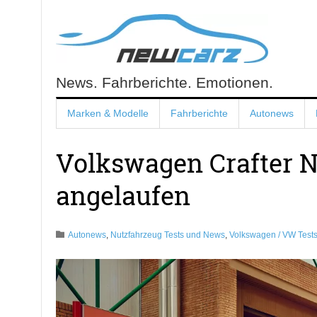
Skip
to
content
News. Fahrberichte. Emotionen.
NewCarz.de
Marken & Modelle
Fahrberichte
Autonews
Volkswagen Crafter N
angelaufen
Autonews
,
Nutzfahrzeug Tests und News
,
Volkswagen / VW Test