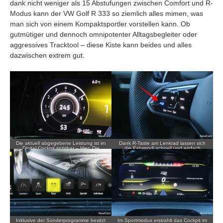
dank nicht weniger als 15 Abstufungen zwischen Comfort und R-
Modus kann der VW Golf R 333 so ziemlich alles mimen, was
man sich von einem Kompaktsportler vorstellen kann. Ob
gutmütiger und dennoch omnipotenter Alltagsbegleiter oder
aggressives Tracktool – diese Kiste kann beides und alles
dazwischen extrem gut.
Die aktuell abgegebene Leistung ist im
Dank R-Taste am Lenkrad lassen sich
Digital Cockpit sichtbar – Hier: Die
die Fahrmodi schnell und einfach
maximale Leistung liegt an.
aufrufen.
Inklusive der Sonderprogramme besitzt
Im Sportmodus erstrahlt das Cockpit im