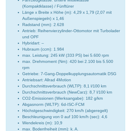
Fahrzeugklasse: untere Mittelklasse
(Kompaktklasse) / Fünftürer
Länge x Breite x Höhe (m): 4,29 x 1,79 (2,07 mit
Außenspiegeln) x 1,46
Radstand (mm): 2.628
Antrieb: Reihenvierzylinder-Ottomotor mit Turbolader
und OPF
Hybridart: –
Hubraum (ccm): 1.984
max. Leistung: 245 kW (333 PS) bei 5.600 rpm
max. Drehmoment (Nm): 420 bei 2.100 bis 5.500
rpm
Getriebe: 7-Gang-Doppelkupplungsautomatik DSG
Antriebsart: Allrad 4Motion
Durchschnittsverbrauch (WLTP): 8,1 l/100 km
Durchschnittsverbrauch (NewCarz): 8,7 l/100 km
CO2-Emissionen (Werksangabe): 182 g/km
Abgasnorm (WLTP): 6d-ISC-FCM
Höchstgeschwindigkeit: 270 km/h (abgeregelt)
Beschleunigung von 0 auf 100 km/h (sec): 4,6
Wendekreis (m): 10,9
max. Bodenfreiheit (mm): k. A.