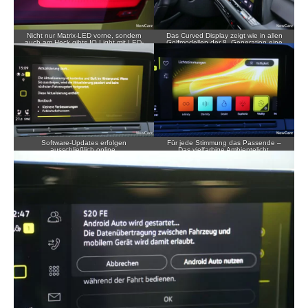
Nicht nur Matrix-LED vorne, sondern
Das Curved Display zeigt wie in allen
auch am Heck gibts IQ.Light mit LED-
Golfmodellen der 8. Generation eine
Technik.
Fahrerorientierung.
Software-Updates erfolgen
Für jede Stimmung das Passende –
ausschließlich online.
Das vielfarbige Ambientelicht.