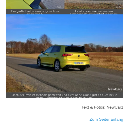
Der große Dachspoiler ist typisch für
Er ist limitiert und mit seinem
einen Golf R.
Limonengelb extrovertiert in seinem
Auftritt.
Doch der Preis ist mehr als gepfeffert und nicht ohne Grund gibt es auch heute
noch Exemplare als Neuwagen zu kaufen.
Text & Fotos: NewCarz
Zum Seitenanfang