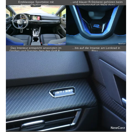
Erstklassige Sportsitze mit
…und blauer R-Stickerei gehören beim
Nappalederbezügen…
Sondermodell ab Werk dazu.
Das Interieur entspricht ansonsten im
…bis auf die Intarsie am Lenkrad in
Großen und Ganzen dem des Golf R…
Blau…