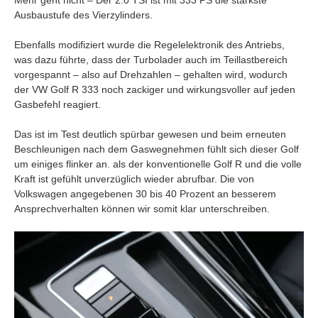
Mehr geht nicht – Der 2.0 TSI ist mit 333 PS die stärkste
Ausbaustufe des Vierzylinders.
Ebenfalls modifiziert wurde die Regelelektronik des Antriebs,
was dazu führte, dass der Turbolader auch im Teillastbereich
vorgespannt – also auf Drehzahlen – gehalten wird, wodurch
der VW Golf R 333 noch zackiger und wirkungsvoller auf jeden
Gasbefehl reagiert.
Das ist im Test deutlich spürbar gewesen und beim erneuten
Beschleunigen nach dem Gaswegnehmen fühlt sich dieser Golf
um einiges flinker an. als der konventionelle Golf R und die volle
Kraft ist gefühlt unverzüglich wieder abrufbar. Die von
Volkswagen angegebenen 30 bis 40 Prozent an besserem
Ansprechverhalten können wir somit klar unterschreiben.