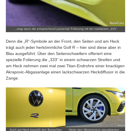
…zeigt dann die entsprechend passende Folterung mit der markanten „333“.
Denn die „R“-Symbole an der Front, den Seiten und am Heck
trägt auch jeder herkömmliche Golf R – hier sind diese aber in
Blau ausgeführt. Über den Seitenschwellern offeriert eine
spezielle Folierung die „333“ in einem schwarzen Streifen und
am Heck nehmen zwei mal zwei Titan-Endrohre einer knackigen
Akrapovic-Abgasanlage einen lackschwarzen Heckdiffusor in die
Zange.
Auch am Heck begrüßt den Betrachter
Hinter den Winterpneus signalisierten…