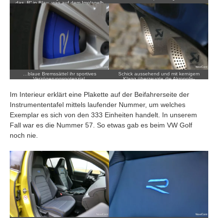
das „R“ in Blau, was auf dem Imolagelb
extrem zur Geltung kommt.
…blaue Bremssättel ihr sportives
Schick aussehend und mit kernigem
Verzögerungspotenzial.
Klang überzeugte die Akropolis-
Abgasanlage aus Titan.
Im Interieur erklärt eine Plakette auf der Beifahrerseite der
Instrumententafel mittels laufender Nummer, um welches
Exemplar es sich von den 333 Einheiten handelt. In unserem
Fall war es die Nummer 57. So etwas gab es beim VW Golf
noch nie.