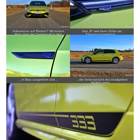
Yellowstone auf Rädern? Mit bösem
Das „R“ wird beim 333er als
Blick stiert der Sondergolf in den
Erkennungsmerkmal…
Fahrwind.
…in Blau ausgeführt und…
…die Seitenansicht des knallgelben
Wolfsburgers…