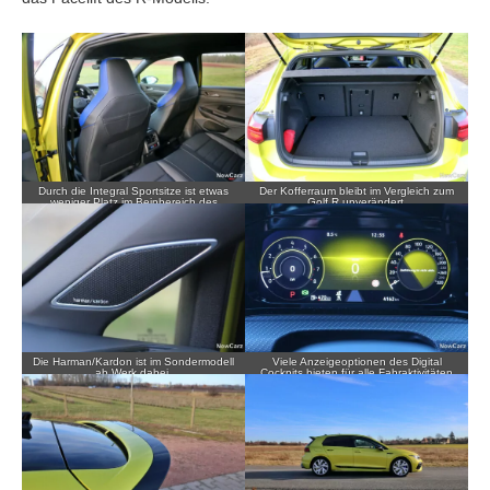
Durch die Integral Sportsitze ist etwas
Der Kofferraum bleibt im Vergleich zum
weniger Platz im Beinbereich des
Golf R unverändert.
Fonds.
Die Harman/Kardon ist im Sondermodell
Viele Anzeigeoptionen des Digital
ab Werk dabei.
Cockpits bieten für alle Fahraktivitäten
den passenden Fokus.