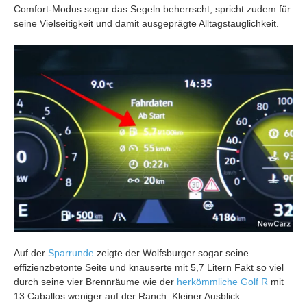
Comfort-Modus sogar das Segeln beherrscht, spricht zudem für
seine Vielseitigkeit und damit ausgeprägte Alltagstauglichkeit.
Auf der
Sparrunde
zeigte der Wolfsburger sogar seine
effizienzbetonte Seite und knauserte mit 5,7 Litern Fakt so viel
durch seine vier Brennräume wie der
herkömmliche Golf R
mit
13 Caballos weniger auf der Ranch. Kleiner Ausblick: