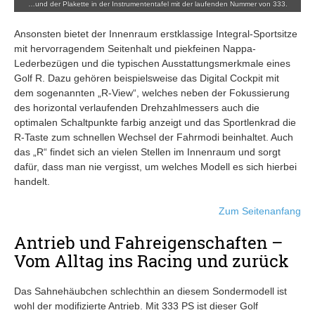
…und der Plakette in der Instrumententafel mit der laufenden Nummer von 333.
Ansonsten bietet der Innenraum erstklassige Integral-Sportsitze
mit hervorragendem Seitenhalt und piekfeinen Nappa-
Lederbezügen und die typischen Ausstattungsmerkmale eines
Golf R. Dazu gehören beispielsweise das Digital Cockpit mit
dem sogenannten „R-View“, welches neben der Fokussierung
des horizontal verlaufenden Drehzahlmessers auch die
optimalen Schaltpunkte farbig anzeigt und das Sportlenkrad die
R-Taste zum schnellen Wechsel der Fahrmodi beinhaltet. Auch
das „R“ findet sich an vielen Stellen im Innenraum und sorgt
dafür, dass man nie vergisst, um welches Modell es sich hierbei
handelt.
Zum Seitenanfang
Antrieb und Fahreigenschaften –
Vom Alltag ins Racing und zurück
Das Sahnehäubchen schlechthin an diesem Sondermodell ist
wohl der modifizierte Antrieb. Mit 333 PS ist dieser Golf