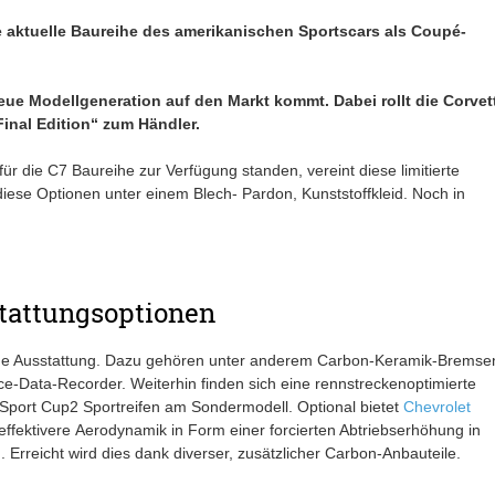
e aktuelle Baureihe des amerikanischen Sportscars als Coupé-
eue Modellgeneration auf den Markt kommt. Dabei rollt die Corvet
Final Edition“ zum Händler.
r die C7 Baureihe zur Verfügung standen, vereint diese limitierte
diese Optionen unter einem Blech- Pardon, Kunststoffkleid. Noch in
stattungsoptionen
eiche Ausstattung. Dazu gehören unter anderem Carbon-Keramik-Bremse
e-Data-Recorder. Weiterhin finden sich eine rennstreckenoptimierte
 Sport Cup2 Sportreifen am Sondermodell. Optional bietet
Chevrolet
ffektivere Aerodynamik in Form einer forcierten Abtriebserhöhung in
Erreicht wird dies dank diverser, zusätzlicher Carbon-Anbauteile.