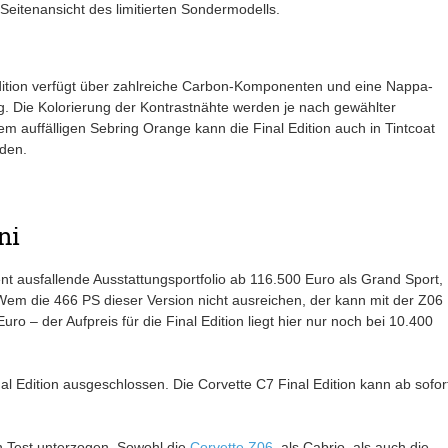
e Seitenansicht des limitierten Sondermodells.
dition verfügt über zahlreiche Carbon-Komponenten und eine Nappa-
g. Die Kolorierung der Kontrastnähte werden je nach gewählter
 auffälligen Sebring Orange kann die Final Edition auch in Tintcoat
rden.
ni
t ausfallende Ausstattungsportfolio ab 116.500 Euro als Grand Sport,
em die 466 PS dieser Version nicht ausreichen, der kann mit der Z06
o – der Aufpreis für die Final Edition liegt hier nur noch bei 10.400
nal Edition ausgeschlossen. Die Corvette C7 Final Edition kann ab sofor
n Test unterzogen. Sowohl die
Corvette Z06
als Cabrio, als auch die