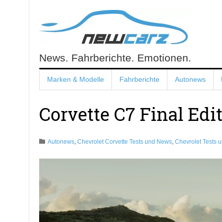
Skip
to
content
News. Fahrberichte. Emotionen.
NewCarz.de
Marken & Modelle
Fahrberichte
Autonews
Corvette C7 Final Ed
Autonews
,
Chevrolet Corvette Tests und News
,
Chevrolet Tests 