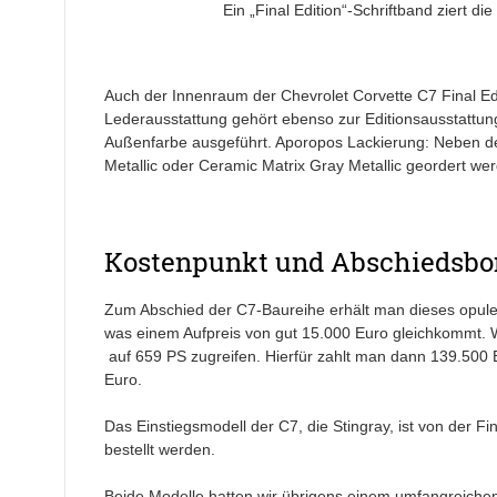
Ein „Final Edition“-Schriftband ziert di
Auch der Innenraum der Chevrolet Corvette C7 Final E
Lederausstattung gehört ebenso zur Editionsausstattun
Außenfarbe ausgeführt. Aporopos Lackierung: Neben dem
Metallic oder Ceramic Matrix Gray Metallic geordert we
Kostenpunkt und Abschiedsbo
Zum Abschied der C7-Baureihe erhält man dieses opulen
was einem Aufpreis von gut 15.000 Euro gleichkommt. W
auf 659 PS zugreifen. Hierfür zahlt man dann 139.500 Eur
Euro.
Das Einstiegsmodell der C7, die Stingray, ist von der Fi
bestellt werden.
Beide Modelle hatten wir übrigens einem umfangreiche