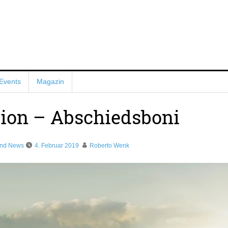
Events
Magazin
ition – Abschiedsboni
und News
4. Februar 2019
Roberto Wenk