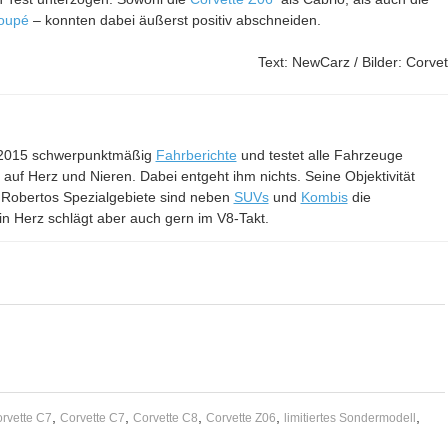
Coupé
– konnten dabei äußerst positiv abschneiden.
Text: NewCarz / Bilder: Corvet
it 2015 schwerpunktmäßig
Fahrberichte
und testet alle Fahrzeuge
– auf Herz und Nieren. Dabei entgeht ihm nichts. Seine Objektivität
 Robertos Spezialgebiete sind neben
SUVs
und
Kombis
die
in Herz schlägt aber auch gern im V8-Takt.
,
,
,
,
,
rvette C7
Corvette C7
Corvette C8
Corvette Z06
limitiertes Sondermodell