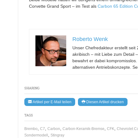
Corvette Grand Sport – im Test als
Carbon 65 Edition 
Roberto Wenk
Unser Chefredakteur erstellt se
akribisch – mit Liebe zum Detail 
bewahrt er dabei kompromisslos.
alternativen Antriebskonzepte. Se
SHARING
Artikel per E-Mail teilen
Diesen Artikel drucken
TAGS
,
,
,
,
,
Brembo
C7
Carbon
Carbon-Keramik-Bremse
CFK
Chevrolet Co
,
Sondermodell
Stingray