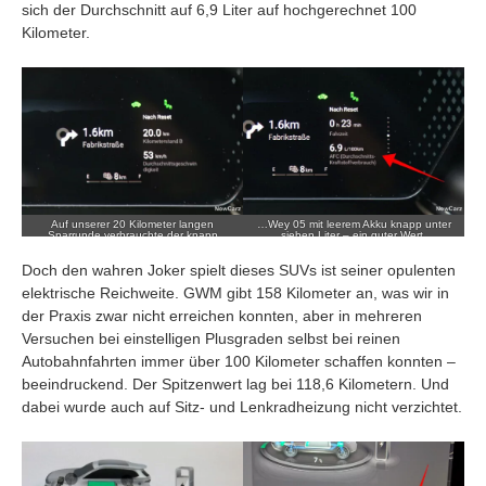
sich der Durchschnitt auf 6,9 Liter auf hochgerechnet 100
Kilometer.
Auf unserer 20 Kilometer langen
…Wey 05 mit leerem Akku knapp unter
Sparrunde verbrauchte der knapp
sieben Liter – ein guter Wert.
zweieinhalb Tonnen schwere…
Doch den wahren Joker spielt dieses SUVs ist seiner opulenten
elektrische Reichweite. GWM gibt 158 Kilometer an, was wir in
der Praxis zwar nicht erreichen konnten, aber in mehreren
Versuchen bei einstelligen Plusgraden selbst bei reinen
Autobahnfahrten immer über 100 Kilometer schaffen konnten –
beeindruckend. Der Spitzenwert lag bei 118,6 Kilometern. Und
dabei wurde auch auf Sitz- und Lenkradheizung nicht verzichtet.