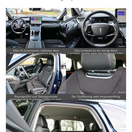
Alles im Innenraum, inklusive dem
Das Lenkrad ist ein wenig dünn
Armaturenbereich, verströmt eine klare
geraten, wurde aber mit weichem Leder
Premium-Atmosphäre.
bezogen.
Raumgefühl und Sitzergonomie
Der Stoffbezug wirkt strapazierfähig,
befinden sich in diesem SUV auf sehr
aber dennoch hochwertig.
hohem Niveau.