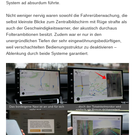
System ad absurdum führte.
Nicht weniger nervig waren sowohl die Fahrerüberwachung, die
selbst kleinste Blicke zum Zentralbildschirm mit Rüge strafte als
auch der Geschwindigkeitswarner, der akustisch durchaus
Folterambitionen besitzt. Zudem war er nur in den
unergründlichen Tiefen der sehr eingewöhnungsbedürftigen,
weil verschachtelten Bedienungsstruktur zu deaktivieren –
Ablenkung durch beide Systeme garantiert.
Das bordeigene Navi ist an und für sich
…doch der Totwinkelmonitor wird
sehr gut…
einfach als Popup drübergelegt,
wodurch die Kartendarstellung einfriert
und abgedeckt wird.