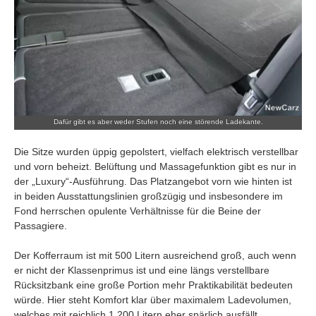
Dafür gibt es aber weder Stufen noch eine störende Ladekante.
Die Sitze wurden üppig gepolstert, vielfach elektrisch verstellbar
und vorn beheizt. Belüftung und Massagefunktion gibt es nur in
der „Luxury“-Ausführung. Das Platzangebot vorn wie hinten ist
in beiden Ausstattungslinien großzügig und insbesondere im
Fond herrschen opulente Verhältnisse für die Beine der
Passagiere.
Der Kofferraum ist mit 500 Litern ausreichend groß, auch wenn
er nicht der Klassenprimus ist und eine längs verstellbare
Rücksitzbank eine große Portion mehr Praktikabilität bedeuten
würde. Hier steht Komfort klar über maximalem Ladevolumen,
welches mit reichlich 1.200 Litern eher spärlich ausfällt.