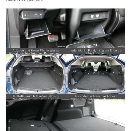
Ablagen und kleine Fächer gibt es
…oder hier im Fond, mittig am Ende der
überall, wie hier links vom Fahrerplatz…
Mittelkonsole.
Der Kofferraum fällt im Verhältnis zu
Das ändert sich auch nicht beim
den Abmessungen des SUVs nicht
Umklappen der Lehnen; dann werden
allzu groß aus.
aus 500 etwas über 1.200 Liter.