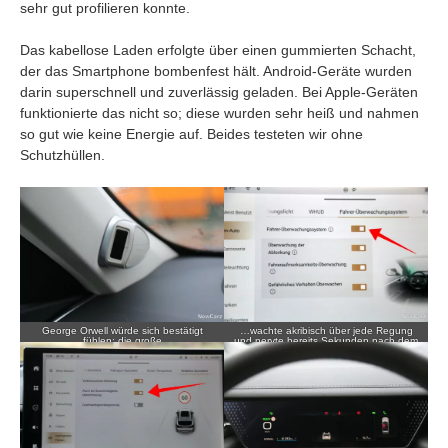
sehr gut profilieren konnte.
Das kabellose Laden erfolgte über einen gummierten Schacht,
der das Smartphone bombenfest hält. Android-Geräte wurden
darin superschnell und zuverlässig geladen. Bei Apple-Geräten
funktionierte das nicht so; diese wurden sehr heiß und nahmen
so gut wie keine Energie auf. Beides testeten wir ohne
Schutzhüllen.
George Orwell würde sich bestätigt
…wachte akribisch über jede Regung
fühlen: die große
und nervte bereits Sekunden nach dem
Überwachungskamera an der A-Säule
Start; dazu liegt der Abschalter tief in
der Fahrerseite…
den Untermenüs.