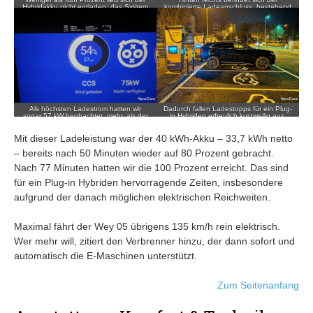
Hybridakku nicht entladen; das System
kombinierte Ladeanschluss, bestehend
bewahrt einen Boostpuffer.
aus CCS und Typ 2.
Als höchsten Ladestrom hatten wir
Dadurch fallen Ladestopps für ein Plug-
sogar 57 kW beobachtet, mehr, als der
in Hybriden erfreulich kurzweilig aus.
Hersteller angibt.
Mit dieser Ladeleistung war der 40 kWh-Akku – 33,7 kWh netto
– bereits nach 50 Minuten wieder auf 80 Prozent gebracht.
Nach 77 Minuten hatten wir die 100 Prozent erreicht. Das sind
für ein Plug-in Hybriden hervorragende Zeiten, insbesondere
aufgrund der danach möglichen elektrischen Reichweiten.
Maximal fährt der Wey 05 übrigens 135 km/h rein elektrisch.
Wer mehr will, zitiert den Verbrenner hinzu, der dann sofort und
automatisch die E-Maschinen unterstützt.
Zum Seitenanfang