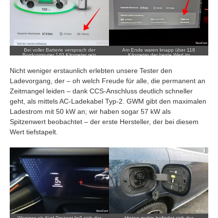
Bei voller Batterie versprach der
Am Ende waren knapp über 118
Bordcomputer 140 Kilometer rein
Kilometer der beste Wert im
elektrisch zu fahren.
Testzeitraum.
Nicht weniger erstaunlich erlebten unsere Tester den
Ladevorgang, der – oh welch Freude für alle, die permanent an
Zeitmangel leiden – dank CCS-Anschluss deutlich schneller
geht, als mittels AC-Ladekabel Typ-2. GWM gibt den maximalen
Ladestrom mit 50 kW an; wir haben sogar 57 kW als
Spitzenwert beobachtet – der erste Hersteller, der bei diesem
Wert tiefstapelt.
Weniger als fünf Prozent ließ sich der
Hinten rechts befindet sich der