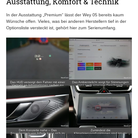
Ausstattung, Komfort & Technik
In der Ausstattung „Premium“ lässt der Wey 05 bereits kaum
Wünsche offen. Vieles, was bei anderen Herstellern tief in der
Optionsliste versteckt ist, gehört hier zum Serienumfang.
Das HUD versorgt den Fahrer mit einer
Das Ambientelicht sorgt für Stimmungen
Vielzahl an Informationen perfekt ins
ganz nach eigenem Geschmack.
Sichtfeld projiziert.
Dem Konzerte nahe – Das
Zumindest die
Soundsystem von Infinity kann sich im
Klimatisierungsfunktionen sind intuitiv
Test bestens behaupten.
bedienbar, wenn auch das Display bei