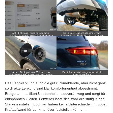
Acht Fahrmodi bringen spürbare
Der große Endschalldämpfer hat
Vielfalt, die drei Lenkstärken dagegen
beidseitig ein Endrohr, die aber nicht
sind nicht erkennbar.
hervorgehoben werden.
In den Tank passen 55 Liter, was
Der Allradantrieb sorgt jederzeit für
zusammen mit vollem Akku im Schnitt
sichere Traktion.
für rund 600 Kilometer Reichweite
genügt.
Das Fahrwerk und auch die gut rückmeldende, aber nicht ganz
so direkte Lenkung sind klar komfortorientiert abgestimmt.
Erstgenanntes filtert Unebenheiten souverän weg und sorgt für
entspanntes Gleiten. Letzteres lässt sich zwar dreistufig in der
Stärke einstellen, doch wir haben keine Unterschiede im nötigen
Kraftaufwand für Lenkmanöver feststellen können.