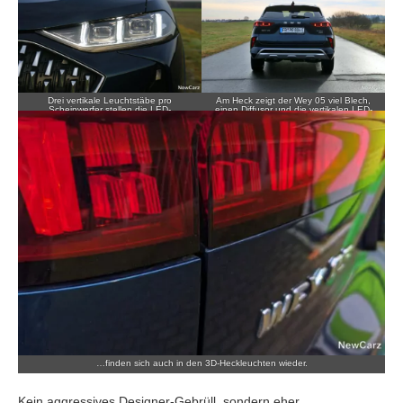
Drei vertikale Leuchtstäbe pro
Am Heck zeigt der Wey 05 viel Blech,
Scheinwerfer stellen die LED-
einen Diffusor und die vertikalen LED-
Lichtsignatur.
Stäbchen…
…finden sich auch in den 3D-Heckleuchten wieder.
Kein aggressives Designer-Gebrüll, sondern eher