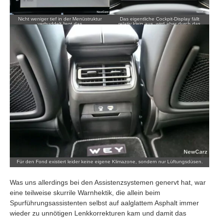
Nicht weniger tief in der Menüstruktur
Das eigentliche Cockpit-Display fällt
verbuddelt liegt das
relativ klein aus, wird aber durch das
Deaktivierungshäkchen für den ebenso
HUD problemlos kompensiert.
nervigen Geschwindigkeitswarner.
Für den Fond existiert leider keine eigene Klimazone, sondern nur Lüftungsdüsen.
Was uns allerdings bei den Assistenzsystemen genervt hat, war
eine teilweise skurrile Warnhektik, die allein beim
Spurführungsassistenten selbst auf aalglattem Asphalt immer
wieder zu unnötigen Lenkkorrekturen kam und damit das