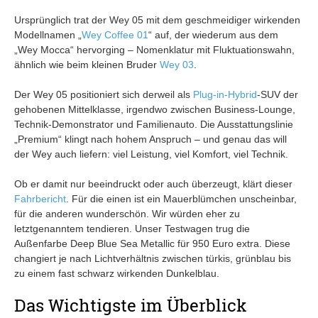
Ursprünglich trat der Wey 05 mit dem geschmeidiger wirkenden
Modellnamen „
Wey Coffee 01
“ auf, der wiederum aus dem
„Wey Mocca“ hervorging – Nomenklatur mit Fluktuationswahn,
ähnlich wie beim kleinen Bruder
Wey 03
.
Der Wey 05 positioniert sich derweil als
Plug-in-Hybrid
-SUV der
gehobenen Mittelklasse, irgendwo zwischen Business-Lounge,
Technik-Demonstrator und Familienauto. Die Ausstattungslinie
„Premium“ klingt nach hohem Anspruch – und genau das will
der Wey auch liefern: viel Leistung, viel Komfort, viel Technik.
Ob er damit nur beeindruckt oder auch überzeugt, klärt dieser
Fahrbericht
. Für die einen ist ein Mauerblümchen unscheinbar,
für die anderen wunderschön. Wir würden eher zu
letztgenanntem tendieren. Unser Testwagen trug die
Außenfarbe Deep Blue Sea Metallic für 950 Euro extra. Diese
changiert je nach Lichtverhältnis zwischen türkis, grünblau bis
zu einem fast schwarz wirkenden Dunkelblau.
Das Wichtigste im Überblick