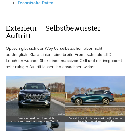
Technische Daten
Exterieur – Selbstbewusster
Auftritt
Optisch gibt sich der Wey 05 selbstsicher, aber nicht
aufdringlich. Klare Linien, eine breite Front, schmale LED-
Leuchten wachen über einen massiven Grill und ein insgesamt
sehr ruhiger Auftritt lassen ihn erwachsen wirken.
Massiver Auftritt, ohne sich
Das sich nach hinten stark verjüngende
aufzudrängen: die Front des Wey 05
Greenhouse akzentuiert die
generiert Respekt und Sympathie.
Seitenansicht mit Coupé-Anleihen.