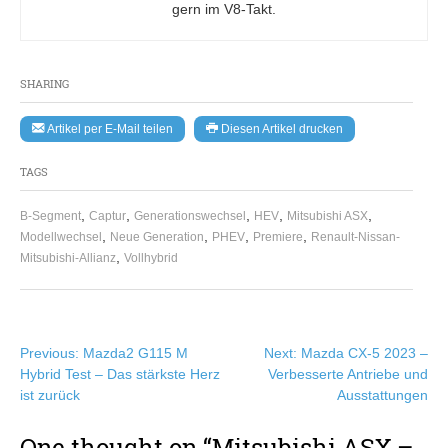
gern im V8-Takt.
SHARING
Artikel per E-Mail teilen
Diesen Artikel drucken
TAGS
,
,
,
,
,
B-Segment
Captur
Generationswechsel
HEV
Mitsubishi ASX
,
,
,
,
Modellwechsel
Neue Generation
PHEV
Premiere
Renault-Nissan-
,
Mitsubishi-Allianz
Vollhybrid
Beitragsnavigation
Previous:
Mazda2 G115 M
Next:
Mazda CX-5 2023 –
Hybrid Test – Das stärkste Herz
Verbesserte Antriebe und
ist zurück
Ausstattungen
One thought on “
Mitsubishi ASX –