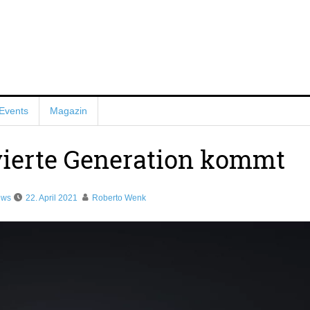
Events
Magazin
 vierte Generation kommt
ews
22. April 2021
Roberto Wenk