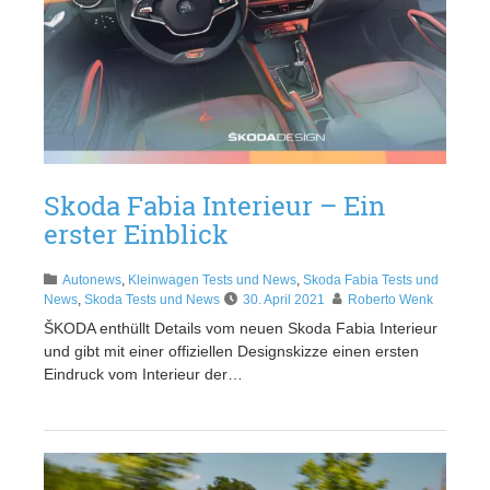
Skoda Fabia Interieur – Ein
erster Einblick
Autonews
,
Kleinwagen Tests und News
,
Skoda Fabia Tests und
News
,
Skoda Tests und News
30. April 2021
Roberto Wenk
ŠKODA enthüllt Details vom neuen Skoda Fabia Interieur
und gibt mit einer offiziellen Designskizze einen ersten
Eindruck vom Interieur der…