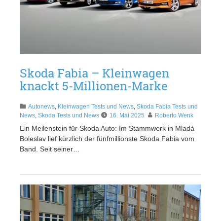
Skoda Fabia – Kleinwagen
knackt 5-Millionen-Marke
Autonews
,
Kleinwagen Tests und News
,
Skoda Fabia Tests und
News
,
Skoda Tests und News
16. Mai 2025
Roberto Wenk
Ein Meilenstein für Skoda Auto: Im Stammwerk in Mladá
Boleslav lief kürzlich der fünfmillionste Skoda Fabia vom
Band. Seit seiner…