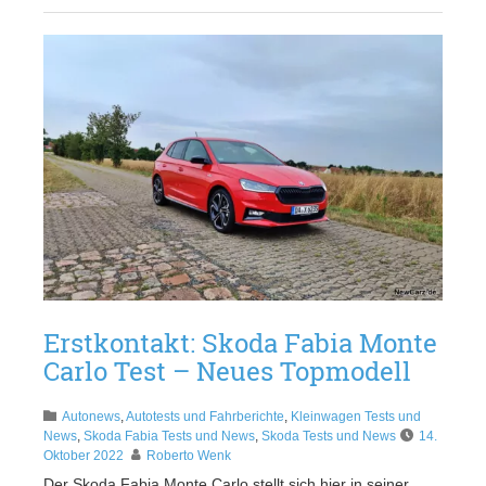
Erstkontakt: Skoda Fabia Monte
Carlo Test – Neues Topmodell
Autonews
,
Autotests und Fahrberichte
,
Kleinwagen Tests und
News
,
Skoda Fabia Tests und News
,
Skoda Tests und News
14.
Oktober 2022
Roberto Wenk
Der Skoda Fabia Monte Carlo stellt sich hier in seiner