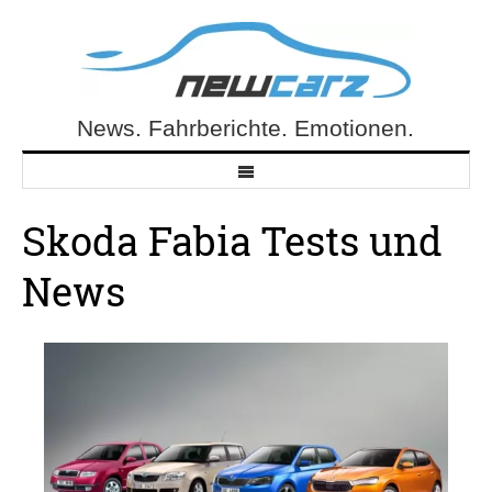
Skip
to
content
News. Fahrberichte. Emotionen.
NewCarz.de
Skoda Fabia Tests und
News