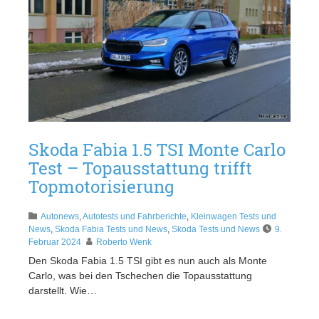
Skoda Fabia 1.5 TSI Monte Carlo
Test – Topausstattung trifft
Topmotorisierung
Autonews
,
Autotests und Fahrberichte
,
Kleinwagen Tests und
News
,
Skoda Fabia Tests und News
,
Skoda Tests und News
9.
Februar 2024
Roberto Wenk
Den Skoda Fabia 1.5 TSI gibt es nun auch als Monte
Carlo, was bei den Tschechen die Topausstattung
darstellt. Wie…