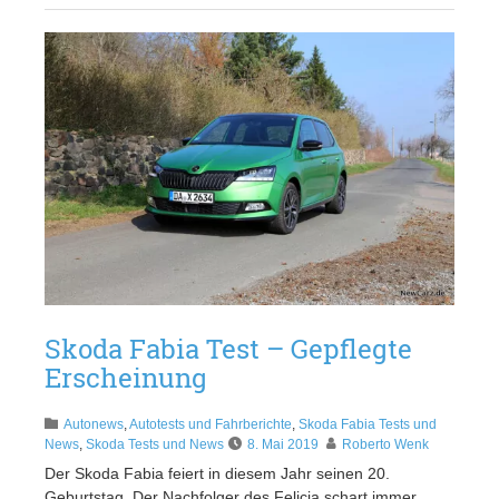
Skoda Fabia Test – Gepflegte
Erscheinung
Autonews
,
Autotests und Fahrberichte
,
Skoda Fabia Tests und
News
,
Skoda Tests und News
8. Mai 2019
Roberto Wenk
Der Skoda Fabia feiert in diesem Jahr seinen 20.
Geburtstag. Der Nachfolger des Felicia schart immer