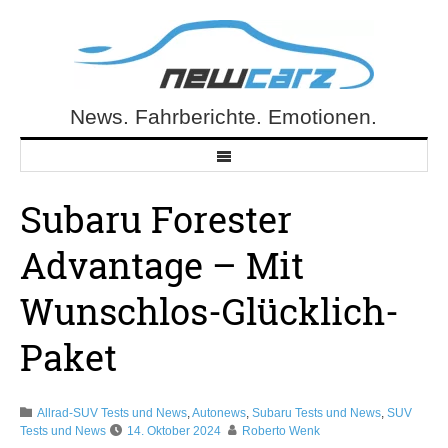
Skip
to
content
News. Fahrberichte. Emotionen.
NewCarz.de
Subaru Forester
Advantage – Mit
Wunschlos-Glücklich-
Paket
Allrad-SUV Tests und News
,
Autonews
,
Subaru Tests und News
,
SUV
Tests und News
14. Oktober 2024
Roberto Wenk