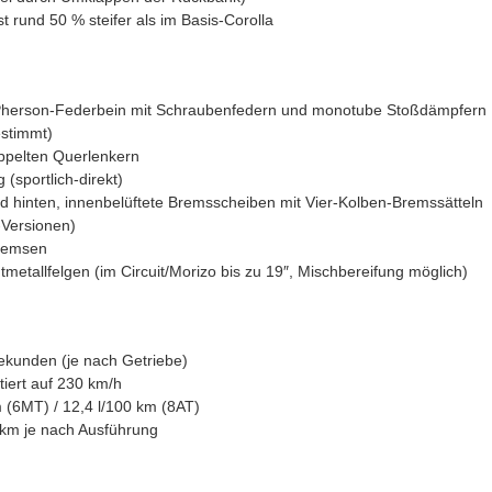
t rund 50 % steifer als im Basis-Corolla
herson-Federbein mit Schraubenfedern und monotube Stoßdämpfern
estimmt)
ppelten Querlenkern
(sportlich-direkt)
d hinten, innenbelüftete Bremsscheiben mit Vier-Kolben-Bremssätteln
-Versionen)
Bremsen
etallfelgen (im Circuit/Morizo bis zu 19″, Mischbereifung möglich)
ekunden (je nach Getriebe)
tiert auf 230 km/h
 (6MT) / 12,4 l/100 km (8AT)
km je nach Ausführung