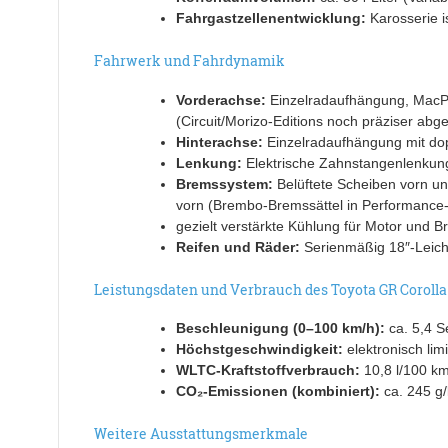
Fahrgastzellenentwicklung:
Karosserie is
Fahrwerk und Fahrdynamik
Vorderachse:
Einzelradaufhängung, MacP
(Circuit/Morizo-Editions noch präziser abg
Hinterachse:
Einzelradaufhängung mit do
Lenkung:
Elektrische Zahnstangenlenkung 
Bremssystem:
Belüftete Scheiben vorn un
vorn (Brembo-Bremssättel in Performance
gezielt verstärkte Kühlung für Motor und 
Reifen und Räder:
Serienmäßig 18″-Leichtm
Leistungsdaten und Verbrauch des Toyota GR Corolla
Beschleunigung (0–100 km/h):
ca. 5,4 S
Höchstgeschwindigkeit:
elektronisch limi
WLTC-Kraftstoffverbrauch:
10,8 l/100 km
CO₂-Emissionen (kombiniert):
ca. 245 g/
Weitere Ausstattungsmerkmale