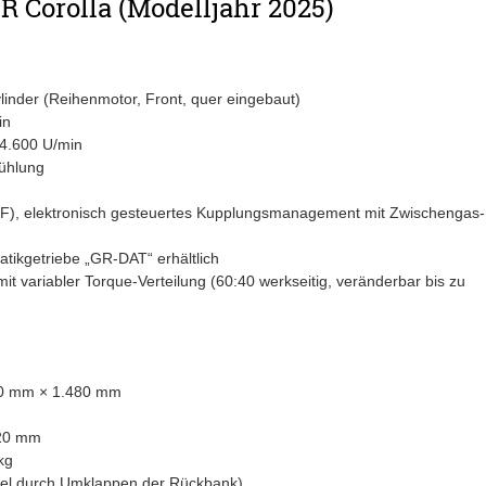
R Corolla (Modelljahr 2025)
nder (Reihenmotor, Front, quer eingebaut)
in
4.600 U/min
kühlung
F), elektronisch gesteuertes Kupplungsmanagement mit Zwischengas-
tikgetriebe „GR-DAT“ erhältlich
 variabler Torque-Verteilung (60:40 werkseitig, veränderbar bis zu
0 mm × 1.480 mm
20 mm
kg
abel durch Umklappen der Rückbank)