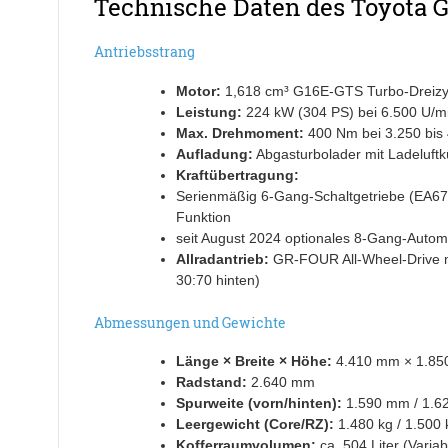
Technische Daten des Toyota G
Antriebsstrang
Motor:
1,618 cm³ G16E-GTS Turbo-Dreizyli
Leistung:
224 kW (304 PS) bei 6.500 U/m
Max. Drehmoment:
400 Nm bei 3.250 bis 
Aufladung:
Abgasturbolader mit Ladeluft
Kraftübertragung:
Serienmäßig 6-Gang-Schaltgetriebe (EA67
Funktion
seit August 2024 optionales 8-Gang-Automa
Allradantrieb:
GR-FOUR All-Wheel-Drive mit
30:70 hinten)
Abmessungen und Gewichte
Länge × Breite × Höhe:
4.410 mm × 1.85
Radstand:
2.640 mm
Spurweite (vorn/hinten):
1.590 mm / 1.6
Leergewicht (Core/RZ):
1.480 kg / 1.500 
Kofferraumvolumen:
ca. 504 Liter (Vari