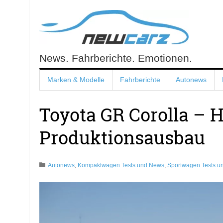
Skip
to
content
News. Fahrberichte. Emotionen.
NewCarz.de
Marken & Modelle
Fahrberichte
Autonews
Toyota GR Corolla – 
Produktionsausbau
Autonews
,
Kompaktwagen Tests und News
,
Sportwagen Tests u