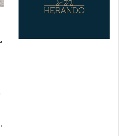
a
h
n