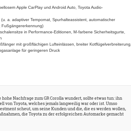
bellosem Apple CarPlay und Android Auto, Toyota Audio-
(u. a. adaptiver Tempomat, Spurhalteassistent, automatischer
mit Fußgängererkennung)
schalensitze in Performance-Editionen, M-farbene Sicherheitsgurte,
n
fänger mit großflächigen Lufteinlässen, breiter Kotflügelverbreiterung
Abgasanlage für geringeren Druck
ie hohe Nachfrage zum GR Corolla wundert, sollte etwas tun: ihn
ll von Toyota, welches jemals langweilig war oder ist. Umso
nvestment scheut, um seine Kunden und die, die es werden wollen,
 Maßnahmen, die Toyota zu der erfolgreichen Automarke gemacht