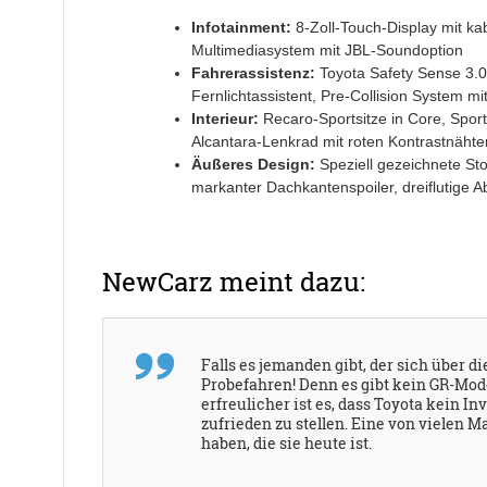
Infotainment:
8-Zoll-Touch-Display mit ka
Multimediasystem mit JBL-Soundoption
Fahrerassistenz:
Toyota Safety Sense 3.0 
Fernlichtassistent, Pre-Collision System 
Interieur:
Recaro-Sportsitze in Core, Sport
Alcantara-Lenkrad mit roten Kontrastnähte
Äußeres Design:
Speziell gezeichnete Stoß
markanter Dachkantenspoiler, dreiflutige 
NewCarz meint dazu:
Falls es jemanden gibt, der sich über d
Probefahren! Denn es gibt kein GR-Mode
erfreulicher ist es, dass Toyota kein I
zufrieden zu stellen. Eine von vielen
haben, die sie heute ist.