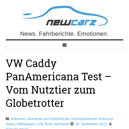
Skip
to
content
News. Fahrberichte. Emotionen.
NewCarz.de
VW Caddy
PanAmericana Test –
Vom Nutztier zum
Globetrotter
Autonews
,
Autotests und Fahrberichte
,
Hochdachkombi Tests und
News
,
Volkswagen / VW Tests und News
30. September 2022