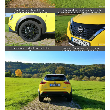
Auch wenn äußerlich keine
…so bringt das zurückgekehrte Gelb
Änderungen durch das Facelift
noch mehr Euphorie in den Auftritt des
vorgenommen wurden…
Juke.
In Kombination mit schwarzen Felgen
…diversen Anbauteilen in Schwarz,
und…
zieht der Crossover garantiert alle
Blicke auf sich.