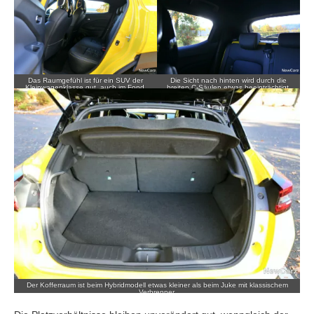
Das Raumgefühl ist für ein
SUV
der
Die Sicht nach hinten wird durch die
Kleinwagenklasse gut, auch im Fond.
breiten C-Säulen etwas beeinträchtigt.
Der Kofferraum ist beim Hybridmodell etwas kleiner als beim Juke mit klassischem
Verbrenner.