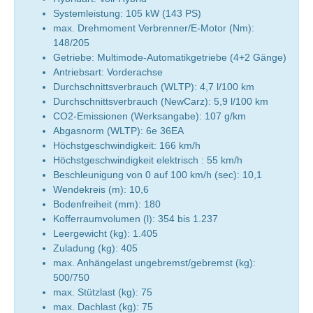
Systemleistung: 105 kW (143 PS)
max. Drehmoment Verbrenner/E-Motor (Nm):
148/205
Getriebe: Multimode-Automatikgetriebe (4+2 Gänge)
Antriebsart: Vorderachse
Durchschnittsverbrauch (WLTP): 4,7 l/100 km
Durchschnittsverbrauch (NewCarz): 5,9 l/100 km
CO2-Emissionen (Werksangabe): 107 g/km
Abgasnorm (WLTP): 6e 36EA
Höchstgeschwindigkeit: 166 km/h
Höchstgeschwindigkeit elektrisch : 55 km/h
Beschleunigung von 0 auf 100 km/h (sec): 10,1
Wendekreis (m): 10,6
Bodenfreiheit (mm): 180
Kofferraumvolumen (l): 354 bis 1.237
Leergewicht (kg): 1.405
Zuladung (kg): 405
max. Anhängelast ungebremst/gebremst (kg):
500/750
max. Stützlast (kg): 75
max. Dachlast (kg): 75