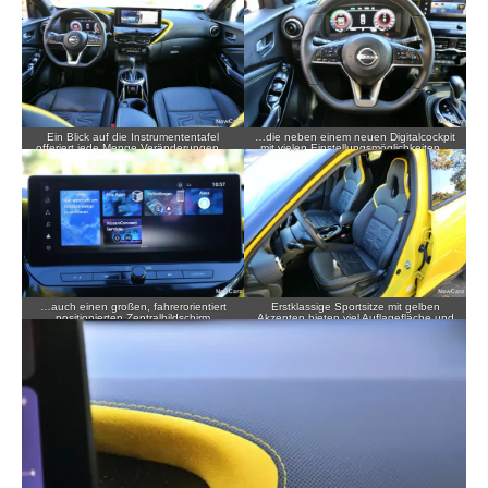
Ein Blick auf die Instrumententafel
…die neben einem neuen Digitalcockpit
offeriert jede Menge Veränderungen…
mit vielen Einstellungsmöglichkeiten…
…auch einen großen, fahrerorientiert
Erstklassige Sportsitze mit gelben
positionierten Zentralbildschirm
Akzenten bieten viel Auflagefläche und
offenbaren.
Seitenhalt.