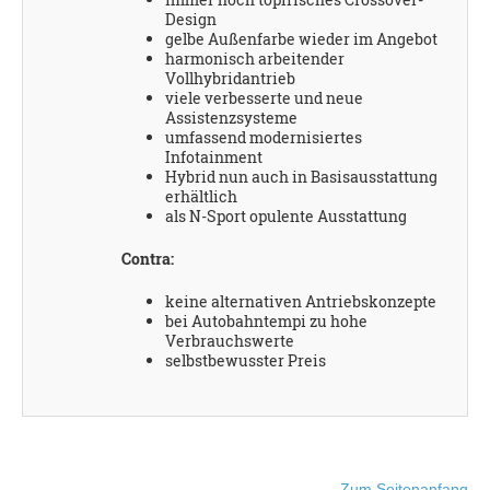
Design
gelbe Außenfarbe wieder im Angebot
harmonisch arbeitender
Vollhybridantrieb
viele verbesserte und neue
Assistenzsysteme
umfassend modernisiertes
Infotainment
Hybrid nun auch in Basisausstattung
erhältlich
als N-Sport opulente Ausstattung
Contra:
keine alternativen Antriebskonzepte
bei Autobahntempi zu hohe
Verbrauchswerte
selbstbewusster Preis
Zum Seitenanfang