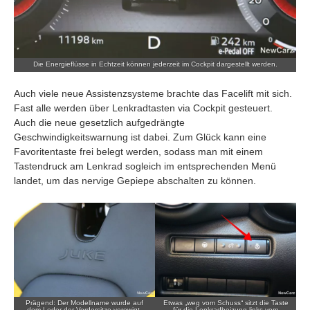
Die Energieflüsse in Echtzeit können jederzeit im Cockpit dargestellt werden.
Auch viele neue Assistenzsysteme brachte das Facelift mit sich.
Fast alle werden über Lenkradtasten via Cockpit gesteuert.
Auch die neue gesetzlich aufgedrängte
Geschwindigkeitswarnung ist dabei. Zum Glück kann eine
Favoritentaste frei belegt werden, sodass man mit einem
Tastendruck am Lenkrad sogleich im entsprechenden Menü
landet, um das nervige Gepiepe abschalten zu können.
Prägend: Der Modellname wurde auf
Etwas „weg vom Schuss“ sitzt die Taste
dem Leder der Vordersitze verewigt.
für die Lenkradheizung links vom