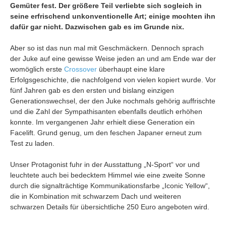
Gemüter fest. Der größere Teil verliebte sich sogleich in
seine erfrischend unkonventionelle Art; einige mochten ihn
dafür gar nicht. Dazwischen gab es im Grunde nix.
Aber so ist das nun mal mit Geschmäckern. Dennoch sprach
der Juke auf eine gewisse Weise jeden an und am Ende war der
womöglich erste
Crossover
überhaupt eine klare
Erfolgsgeschichte, die nachfolgend von vielen kopiert wurde. Vor
fünf Jahren gab es den ersten und bislang einzigen
Generationswechsel, der den Juke nochmals gehörig auffrischte
und die Zahl der Sympathisanten ebenfalls deutlich erhöhen
konnte. Im vergangenen Jahr erhielt diese Generation ein
Facelift. Grund genug, um den feschen Japaner erneut zum
Test zu laden.
Unser Protagonist fuhr in der Ausstattung „N-Sport“ vor und
leuchtete auch bei bedecktem Himmel wie eine zweite Sonne
durch die signalträchtige Kommunikationsfarbe „Iconic Yellow“,
die in Kombination mit schwarzem Dach und weiteren
schwarzen Details für übersichtliche 250 Euro angeboten wird.