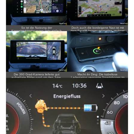
So ist die Nutzung der
Doch auch die bordeigene Navi ist mit
Konnektivitätslösungen sehr einfach
dem Facelift besser geworden, rechnet
und auch zuverlässig.
auch deutlich schneller.
Die 360 Grad-Kamera lieferte gut
Macht ihr Ding: Die kabellose
aufgelöste Bilder rund um den Juke.
Ladestation versorgte Smartphones im
Test unterbrechungsfrei mit Energie.