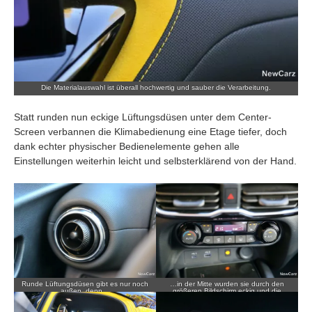
Die Materialauswahl ist überall hochwertig und sauber die Verarbeitung.
Statt runden nun eckige Lüftungsdüsen unter dem Center-
Screen verbannen die Klimabedienung eine Etage tiefer, doch
dank echter physischer Bedienelemente gehen alle
Einstellungen weiterhin leicht und selbsterklärend von der Hand.
Runde Lüftungsdüsen gibt es nur noch
…in der Mitte wurden sie durch den
außen, denn…
größeren Bildschirm eckig und die
Klimabedienung wanderte tiefer.