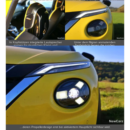
Steuer.
In Kopfstützen integrierte Lautsprecher
Unter dem filigran anmutenden
sorgen für räumlichen Klang und
Tagfahrlicht liegen die runden
übernehmen auch die
Hauptscheinwerfer…
Freisprechfunktion beim Telefonieren.
…deren Propellerdesign erst bei aktiviertem Hauptlicht sichtbar wird.