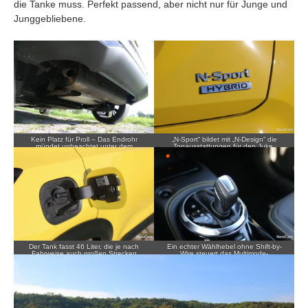
die Tanke muss. Perfekt passend, aber nicht nur für Junge und
Junggebliebene.
Kein Platz für Proll – Das Endrohr
„N-Sport“ bildet mit „N-Design“ die
mündet unbeachtet unter dem
Topausstattungen für den Juke.
Fahrzeugheck.
Der Tank fasst 46 Liter, die je nach
Ein echter Wählhebel ohne Shift-by-
Fahrweise auch großen Strecken
Wire steuert das Multimode-
genügen.
Automatikgetriebe.