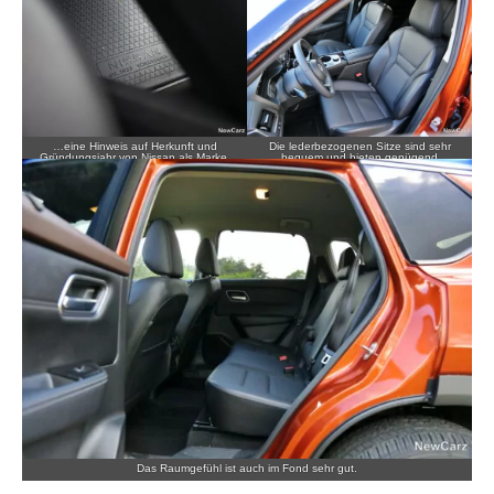
…eine Hinweis auf Herkunft und
Die lederbezogenen Sitze sind sehr
Gründungsjahr von Nissan als Marke.
bequem und bieten genügend
Auflageflächen.
Das Raumgefühl ist auch im Fond sehr gut.