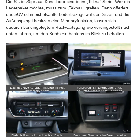
Die Sitzbezüge aus Kunstleder sind beim „Tekna“ Serie. Wer ein
Lederpaket möchte, muss zum „Tekna+“ greifen. Dann offeriert
das SUV schmeichelsanfte Lederbezüge auf den Sitzen und die
Außenspiegel besitzen eine Memoryfunktion; lassen sich
dadurch bei eingelegtem Rückwärtsgang wie voreingestellt nach
unten fahren, um den Bordstein bestens im Blick zu behalten.
Das induktive Aufladen klappte im Test
Vorbildlich: Ein Drehregler für die
unterbrechungsfrei.
Lautstärke macht das Bedienen
einfach.
Einfach lässt sich dank echter Regler
Die dritte Klimazone im Fond hat eine