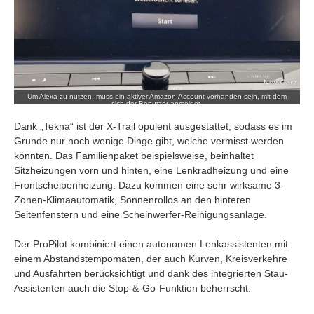
Um Alexa zu nutzen, muss ein aktiver Amazon-Account vorhanden sein, mit dem
sich der Benutzer anmeldet.
Dank „Tekna“ ist der X-Trail opulent ausgestattet, sodass es im
Grunde nur noch wenige Dinge gibt, welche vermisst werden
könnten. Das Familienpaket beispielsweise, beinhaltet
Sitzheizungen vorn und hinten, eine Lenkradheizung und eine
Frontscheibenheizung. Dazu kommen eine sehr wirksame 3-
Zonen-Klimaautomatik, Sonnenrollos an den hinteren
Seitenfenstern und eine Scheinwerfer-Reinigungsanlage.
Der ProPilot kombiniert einen autonomen Lenkassistenten mit
einem Abstandstempomaten, der auch Kurven, Kreisverkehre
und Ausfahrten berücksichtigt und dank des integrierten Stau-
Assistenten auch die Stop-&-Go-Funktion beherrscht.