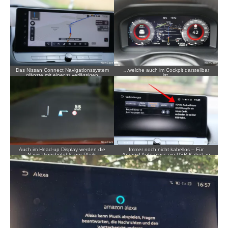
Das Nissan Connect Navigationssystem
…welche auch im Cockpit darstellbar
glänzte mit einer zuverlässigen
ist.
Routenführung…
Auch im Head-up Display werden die
Immer noch nicht kabellos – Für
Navigationsbefehle per Pfeile
Android Auto muss ein USB-Kabel an
dargestellt.
das jeweilige Gerät angeschlossen
werden.