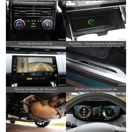
der Range Rover Sport jederzeit
Liter, was ihn als Diesel für große
souverän und zuverlässig.
Reichweiten prädestiniert.
Ebenfalls Bestandteil der
Fehlerfrei – Das kabellose Aufladen von
„Autobiography“-Ausstattung ist eine 4-
Smartphones klappte im Test ohne
Zonen-Klimaautomatik.
Aussetzer.
Diverse Ansichten der Rundum-
Bereits am Einstieg werden die
Kameras vermeiden etwaige
Insassen an die pompöse
Kaltverformungen.
Ausstattungsvariante erinnert.