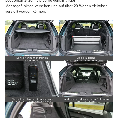
bequemen Sitzen, die vorne vollklimatisiert, mit
Massagefunktion versehen und auf über 20 Wegen elektrisch
verstellt werden können.
Der Kofferraum ist frei von
Eine praktische
Zerklüftungen.
Laderaumbodenabtrennung wird für
335 Euro extra angeboten.
Alle Lehnen können bequem vom
…und machen dadurch den Kofferraum
Kofferraum aus elektrisch bewegt
zum Ladeabteil.
werden…