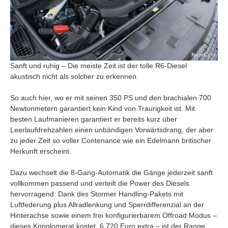
Sanft und ruhig – Die meiste Zeit ist der tolle R6-Diesel
akustisch nicht als solcher zu erkennen.
So auch hier, wo er mit seinen 350 PS und den brachialen 700
Newtonmetern garantiert kein Kind von Traurigkeit ist. Mit
besten Laufmanieren garantiert er bereits kurz über
Leerlaufdrehzahlen einen unbändigen Vorwärtsdrang, der aber
zu jeder Zeit so voller Contenance wie ein Edelmann britischer
Herkunft erscheint.
Dazu wechselt die 8-Gang-Automatik die Gänge jederzeit sanft
vollkommen passend und verteilt die Power des Diesels
hervorragend. Dank des Stormer Handling-Pakets mit
Luftfederung plus Allradlenkung und Sperrdifferenzial an der
Hinterachse sowie einem frei konfigurierbarem Offroad Modus –
dieses Konglomerat kostet 6.720 Euro extra – ist der Range