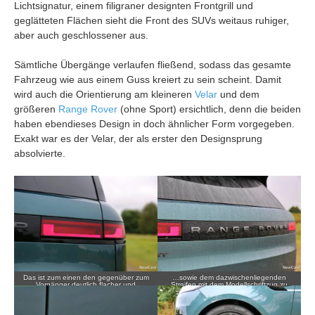
Lichtsignatur, einem filigraner designten Frontgrill und
geglätteten Flächen sieht die Front des SUVs weitaus ruhiger,
aber auch geschlossener aus.
Sämtliche Übergänge verlaufen fließend, sodass das gesamte
Fahrzeug wie aus einem Guss kreiert zu sein scheint. Damit
wird auch die Orientierung am kleineren
Velar
und dem
größeren
Range Rover
(ohne Sport) ersichtlich, denn die beiden
haben ebendieses Design in doch ähnlicher Form vorgegeben.
Exakt war es der Velar, der als erster den Designsprung
absolvierte.
Das ist zum einen den gegenüber zum
…sowie dem dazwischenliegenden
Vorgänger deutlich flacher und
Streifen mit dem Modellschriftzug zu
moderner wirkenden Rückleuchten…
verdanken.