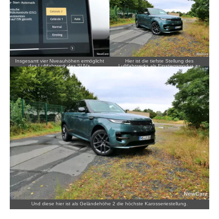
Insgesamt vier Niveauhöhen ermöglicht
Hier ist die tiefste Stellung des
das Luftfahrwerk des SUVs.
Luftfahrwerks als Einstiegsmodus zu
sehen.
Und diese hier ist als Geländehöhe 2 die höchste Karosseriestellung.