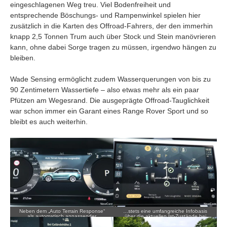
eingeschlagenen Weg treu. Viel Bodenfreiheit und
entsprechende Böschungs- und Rampenwinkel spielen hier
zusätzlich in die Karten des Offroad-Fahrers, der den immerhin
knapp 2,5 Tonnen Trum auch über Stock und Stein manövrieren
kann, ohne dabei Sorge tragen zu müssen, irgendwo hängen zu
bleiben.
Wade Sensing ermöglicht zudem Wasserquerungen von bis zu
90 Zentimetern Wassertiefe – also etwas mehr als ein paar
Pfützen am Wegesrand. Die ausgeprägte Offroad-Tauglichkeit
war schon immer ein Garant eines Range Rover Sport und so
bleibt es auch weiterhin.
Neben dem „Auto Terrain Response“
…stets eine umfangreiche Infobasis
als automatisch anpassender
über die aktuellen Ist-Zustände bei
Fahrmodus bietet das SUV…
vielen der Fahrprogramme.