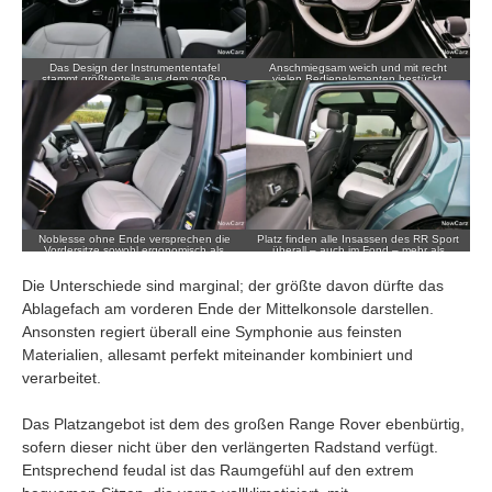
Das Design der Instrumententafel
Anschmiegsam weich und mit recht
stammt größtenteils aus dem großen
vielen Bedienelementen bestückt,
Bruder.
zeigte sich das hübsche Lenkrad im RR
Sport.
Noblesse ohne Ende versprechen die
Platz finden alle Insassen des RR Sport
Vordersitze sowohl ergonomisch als
überall – auch im Fond – mehr als
auch vom Materialeinsatz.
genug.
Die Unterschiede sind marginal; der größte davon dürfte das
Ablagefach am vorderen Ende der Mittelkonsole darstellen.
Ansonsten regiert überall eine Symphonie aus feinsten
Materialien, allesamt perfekt miteinander kombiniert und
verarbeitet.
Das Platzangebot ist dem des großen Range Rover ebenbürtig,
sofern dieser nicht über den verlängerten Radstand verfügt.
Entsprechend feudal ist das Raumgefühl auf den extrem