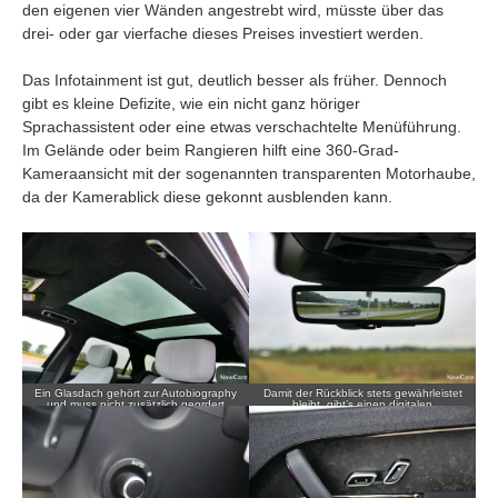
den eigenen vier Wänden angestrebt wird, müsste über das
drei- oder gar vierfache dieses Preises investiert werden.
Das Infotainment ist gut, deutlich besser als früher. Dennoch
gibt es kleine Defizite, wie ein nicht ganz höriger
Sprachassistent oder eine etwas verschachtelte Menüführung.
Im Gelände oder beim Rangieren hilft eine 360-Grad-
Kameraansicht mit der sogenannten transparenten Motorhaube,
da der Kamerablick diese gekonnt ausblenden kann.
Ein Glasdach gehört zur Autobiography
Damit der Rückblick stets gewährleistet
und muss nicht zusätzlich geordert
bleibt, gibt’s einen digitalen
werden.
Innenspiegel.