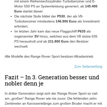
mit einem Reihensechszylinder-Turbobenziner und E-
Motor 550 PS an Systemleistung generiert; ab
145.400
Euro
startet dieser.
Die nächste Stufe bildet der
P530
, der als V8-
Turbobenziner mindestens
146.900 Euro
als Investment
erfordert.
Im letzten Jahr kam das neue Flaggschiff
P635
als
sogenannter
SV
hinzu, welches aus dem V8 stolze 635
PS herausholt und ab
211.800 Euro
den Besitzer
wechselt.
Alle Modelle des Range Rover Sport besitzen Allradantrieb.
Zum Seitenanfang
Fazit – In 3. Generation besser und
nobler denn je
In dritter Generation zeigt sich der Range Rover Sport so nah
am „großen“ Range Rover wie nie zuvor. Die fehlenden zehn
Zentimeter an Karosserielänge zum großen Bruder macht er mit