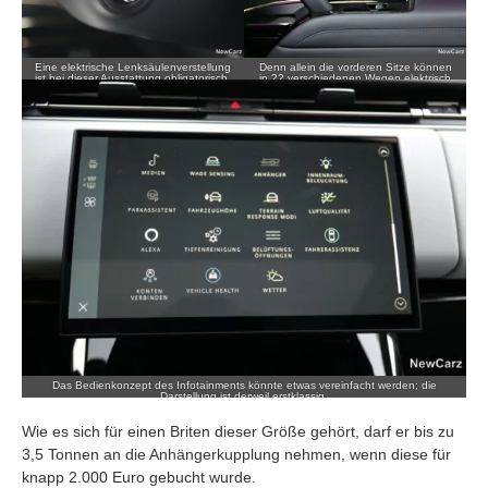
Eine elektrische Lenksäulenverstellung
Denn allein die vorderen Sitze können
ist bei dieser Ausstattung obligatorisch.
in 22 verschiedenen Wegen elektrisch
verstellt werden.
Das Bedienkonzept des Infotainments könnte etwas vereinfacht werden; die
Darstellung ist derweil erstklassig.
Wie es sich für einen Briten dieser Größe gehört, darf er bis zu
3,5 Tonnen an die Anhängerkupplung nehmen, wenn diese für
knapp 2.000 Euro gebucht wurde.