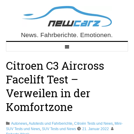
Skip
to
content
News. Fahrberichte. Emotionen.
NewCarz.de
Citroen C3 Aircross
Facelift Test –
Verweilen in der
Komfortzone
Autonews
,
Autotests und Fahrberichte
,
Citroën Tests und News
,
Mini-
SUV Tests und News
,
SUV Tests und News
21. Januar 2022