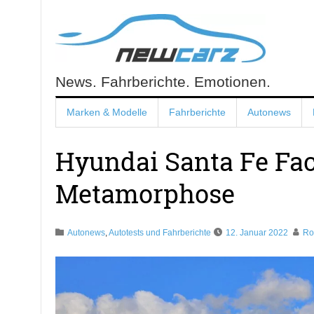
Skip
to
content
News. Fahrberichte. Emotionen.
NewCarz.de
Marken & Modelle
Fahrberichte
Autonews
Hyundai Santa Fe Face
Metamorphose
Autonews
,
Autotests und Fahrberichte
12. Januar 2022
Ro