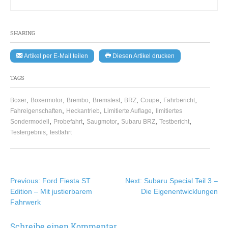
SHARING
Artikel per E-Mail teilen
Diesen Artikel drucken
TAGS
,
,
,
,
,
,
,
Boxer
Boxermotor
Brembo
Bremstest
BRZ
Coupe
Fahrbericht
,
,
,
Fahreigenschaften
Heckantrieb
Limitierte Auflage
limitiertes
,
,
,
,
,
Sondermodell
Probefahrt
Saugmotor
Subaru BRZ
Testbericht
,
Testergebnis
testfahrt
Beitragsnavigation
Previous:
Ford Fiesta ST
Next:
Subaru Special Teil 3 –
Edition – Mit justierbarem
Die Eigenentwicklungen
Fahrwerk
Schreibe einen Kommentar