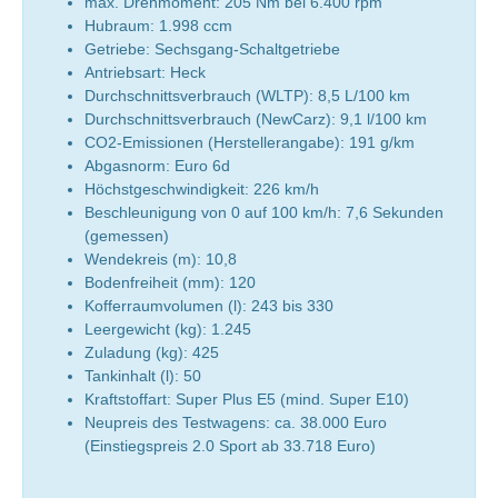
max. Drehmoment: 205 Nm bei 6.400 rpm
Hubraum: 1.998 ccm
Getriebe: Sechsgang-Schaltgetriebe
Antriebsart: Heck
Durchschnittsverbrauch (WLTP): 8,5 L/100 km
Durchschnittsverbrauch (NewCarz): 9,1 l/100 km
CO2-Emissionen (Herstellerangabe): 191 g/km
Abgasnorm: Euro 6d
Höchstgeschwindigkeit: 226 km/h
Beschleunigung von 0 auf 100 km/h: 7,6 Sekunden
(gemessen)
Wendekreis (m): 10,8
Bodenfreiheit (mm): 120
Kofferraumvolumen (l): 243 bis 330
Leergewicht (kg): 1.245
Zuladung (kg): 425
Tankinhalt (l): 50
Kraftstoffart: Super Plus E5 (mind. Super E10)
Neupreis des Testwagens: ca. 38.000 Euro
(Einstiegspreis 2.0 Sport ab 33.718 Euro)