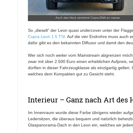
Auch das Heck verströmt Cupra-DNA en masse.
So „dieselt“ der Leon quasi undercover unter der Fla
Cupra Leon 1.5 TSI
. Auf die vier Endrohre muss auch e
dafür gibt es den bekannten Diffusor und damit den deut
Wer sich noch weiter vom Mainstream abgrenzen möchte, 
zwar mit über 2.500 Euro einen erheblichen Aufpreis, 
dürften in dieser Fahrzeugklasse als einzigartig gelten.
welches dem Kompakten gut zu Gesicht steht.
Interieur – Ganz nach Art des
Im Innenraum wurde diese Farbe übrigens wieder aufge
Ledersitzen, die überaus bequem und natürlich beheizbar
Glaspanorama-Dach in den Leon ein, welches wir jedem