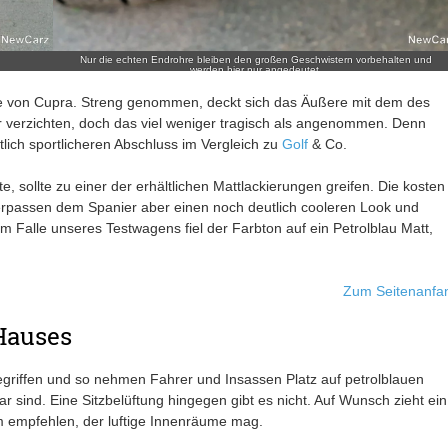
Nur die echten Endrohre bleiben den großen Geschwistern vorbehalten und
werden hier nur angedeutet.
gge von Cupra. Streng genommen, deckt sich das Äußere mit dem des
r verzichten, doch das viel weniger tragisch als angenommen. Denn
lich sportlicheren Abschluss im Vergleich zu
Golf
& Co.
sollte zu einer der erhältlichen Mattlackierungen greifen. Die kosten
verpassen dem Spanier aber einen noch deutlich cooleren Look und
 Im Falle unseres Testwagens fiel der Farbton auf ein Petrolblau Matt,
Zum Seitenanfa
 Hauses
griffen und so nehmen Fahrer und Insassen Platz auf petrolblauen
 sind. Eine Sitzbelüftung hingegen gibt es nicht. Auf Wunsch zieht ein
 empfehlen, der luftige Innenräume mag.