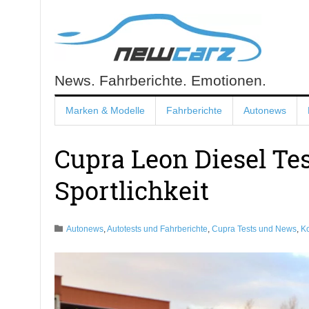
Skip
to
content
News. Fahrberichte. Emotionen.
NewCarz.de
Marken & Modelle
Fahrberichte
Autonews
Cupra Leon Diesel Te
Sportlichkeit
Autonews
,
Autotests und Fahrberichte
,
Cupra Tests und News
,
K