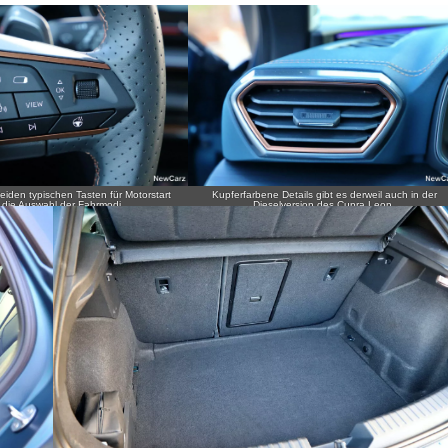
eiden typischen Tasten für Motorstart
Kupferfarbene Details gibt es derweil auch in der
 die Auswahl der Fahrmodi.
Dieselversion des Cupra Leon.