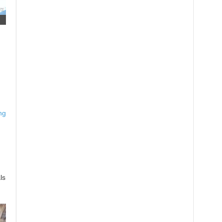
ng
ls