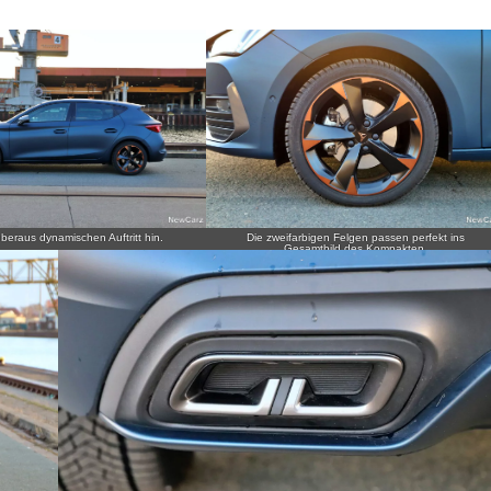
eraus dynamischen Auftritt hin.
Die zweifarbigen Felgen passen perfekt ins
Gesamtbild des Kompakten.