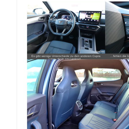
Es gibt wenige Unterschiede zu den anderen Cupra
…fehlen die b
Leon; doch am Lenkrad…
und