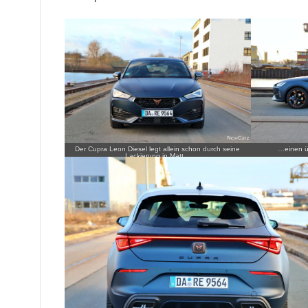
Der Cupra Leon Diesel legt allein schon durch seine
…einen üb
Lackierung in Matt…