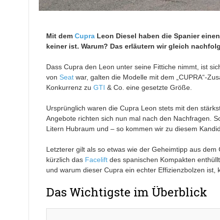
Mit dem
Cupra
Leon Diesel haben die Spanier einen 
keiner ist. Warum? Das erläutern wir gleich nachfol
Dass Cupra den Leon unter seine Fittiche nimmt, ist sic
von
Seat
war, galten die Modelle mit dem „CUPRA“-Zusat
Konkurrenz zu
GTI
& Co. eine gesetzte Größe.
Ursprünglich waren die Cupra Leon stets mit den stärks
Angebote richten sich nun mal nach den Nachfragen. So 
Litern Hubraum und – so kommen wir zu diesem Kandida
Letzterer gilt als so etwas wie der Geheimtipp aus dem 
kürzlich das
Facelift
des spanischen Kompakten enthüllt
und warum dieser Cupra ein echter Effizienzbolzen ist, k
Das Wichtigste im Überblick