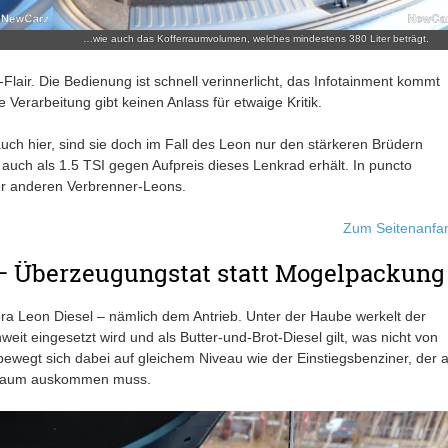
…wie auch das Kofferraumvolumen, welches mindestens 380 Liter beträgt.
lair. Die Bedienung ist schnell verinnerlicht, das Infotainment kommt
Verarbeitung gibt keinen Anlass für etwaige Kritik.
uch hier, sind sie doch im Fall des Leon nur den stärkeren Brüdern
e auch als 1.5 TSI gegen Aufpreis dieses Lenkrad erhält. In puncto
er anderen Verbrenner-Leons.
Zum Seitenanfa
– Überzeugungstat statt Mogelpackung
a Leon Diesel – nämlich dem Antrieb. Unter der Haube werkelt der
weit eingesetzt wird und als Butter-und-Brot-Diesel gilt, was nicht von
ewegt sich dabei auf gleichem Niveau wie der Einstiegsbenziner, der a
Hubraum auskommen muss.