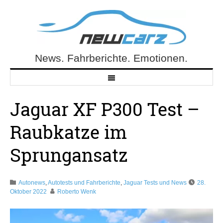
Skip
to
content
News. Fahrberichte. Emotionen.
NewCarz.de
Jaguar XF P300 Test –
Raubkatze im
Sprungansatz
Autonews
,
Autotests und Fahrberichte
,
Jaguar Tests und News
28.
Oktober 2022
Roberto Wenk