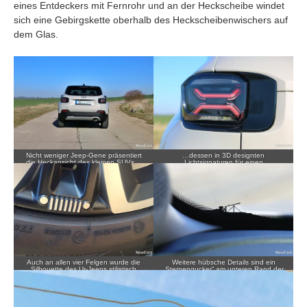
eines Entdeckers mit Fernrohr und an der Heckscheibe windet
sich eine Gebirgskette oberhalb des Heckscheibenwischers auf
dem Glas.
Nicht weniger Jeep-Gene präsentiert
…dessen in 3D designten
die Heckansicht des kleinen SUVs…
Lichtsignaturen für einen
trendgerechten Auftritt sorgen.
Auch an allen vier Felgen wurde die
Weitere hübsche Details sind ein
Silhouette des Ur-Jeeps stilistisch
„Sternengucker“ am unteren Rand der
verewigt.
Frontscheibe…