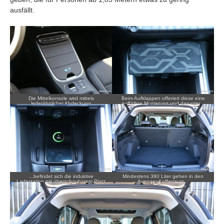
ausfällt.
Die Mittelkonsole wird mittels
Beim Aufklappen offeriert diese eine
lederähnlicher Abdeckung
auffällige Musterung und darunter…
verschlossen, die ein „e“ als Hinweis zur
Antriebsart trägt.
…befindet sich die induktive
Mindestens 380 Liter gehen in den
Ladestation mit überschaubarem Platz
Avenger-Kofferraum…
für Smartphones.