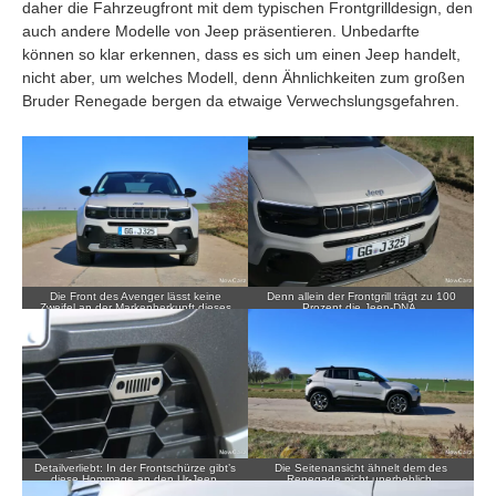
daher die Fahrzeugfront mit dem typischen Frontgrilldesign, den
auch andere Modelle von Jeep präsentieren. Unbedarfte
können so klar erkennen, dass es sich um einen Jeep handelt,
nicht aber, um welches Modell, denn Ähnlichkeiten zum großen
Bruder Renegade bergen da etwaige Verwechslungsgefahren.
Die Front des Avenger lässt keine
Denn allein der Frontgrill trägt zu 100
Zweifel an der Markenherkunft dieses
Prozent die Jeep-DNA.
Autos zu.
Detailverliebt: In der Frontschürze gibt’s
Die Seitenansicht ähnelt dem des
diese Hommage an den Ur-Jeep,
Renegade nicht unerheblich.
dessen Front hier stilistisch zu sehen