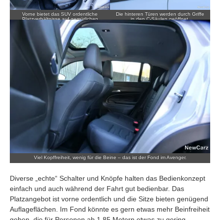
Vorne bietet das SUV ordentliche
Die hinteren Türen werden durch Griffe
Platzverhältnisse auf gemütlichen
in den C-Säulen geöffnet.
Sitzen.
Viel Kopffreiheit, wenig für die Beine – das ist der Fond im Avenger.
Diverse „echte“ Schalter und Knöpfe halten das Bedienkonzept
einfach und auch während der Fahrt gut bedienbar. Das
Platzangebot ist vorne ordentlich und die Sitze bieten genügend
Auflageflächen. Im Fond könnte es gern etwas mehr Beinfreiheit
geben, die für Personen ab 1,85 Metern etwas zu gering