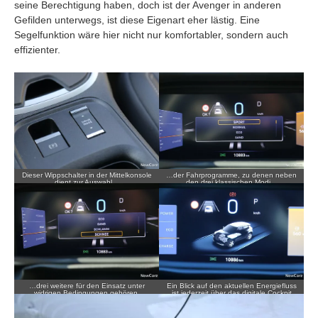
seine Berechtigung haben, doch ist der Avenger in anderen
Gefilden unterwegs, ist diese Eigenart eher lästig. Eine
Segelfunktion wäre hier nicht nur komfortabler, sondern auch
effizienter.
Dieser Wippschalter in der Mittelkonsole
…der Fahrprogramme, zu denen neben
dient zur Auswahl…
den drei klassischen Modi…
…drei weitere für den Einsatz unter
Ein Blick auf den aktuellen Energiefluss
widrigen Bedingungen gehören.
ist jederzeit über das digitale Cockpit
möglich.