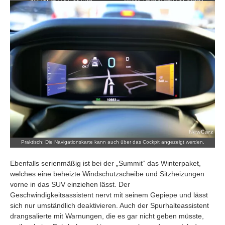
Abo lag, wodurch auch die
Wortes: Diese Auswahl an Spielen
Sprachsteuerung nicht funktionierte.
funktionierte im Gegensatz zu wichtigen
Dingen problemlos.
Praktisch: Die Navigationskarte kann auch über das Cockpit angezeigt werden.
Ebenfalls serienmäßig ist bei der „Summit“ das Winterpaket,
welches eine beheizte Windschutzscheibe und Sitzheizungen
vorne in das SUV einziehen lässt. Der
Geschwindigkeitsassistent nervt mit seinem Gepiepe und lässt
sich nur umständlich deaktivieren. Auch der Spurhalteassistent
drangsalierte mit Warnungen, die es gar nicht geben müsste,