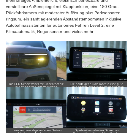
mehrfarbiges Ambientelicht, elektrisch beheizbare und
verstellbare Außenspiegel mit Klappfunktion, eine 180 Grad-
Rückfahrkamera mit moderater Auflösung plus Parksensoren
ringsum, ein sanft agierenden Abstandstempomaten inklusive
Autobahnassistenten für autonomes Fahren Level 2, eine
Klimaautomatik, Regensensor und vieles mehr.
Die LED-Scheinwerfer mit Linsentechnik
Die bordeigene Navi machte eine gute
in den höheren Ausstattungen
Figur, konnte aber keine Verkehrsdaten
generieren ein sehr gutes Lichtbild mit
berücksichtigen…
hoher Reichweite.
…was an dem abgelaufenen Online-
Spielerei im wahrsten Sinne des