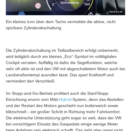
Ein kleines Icon über dem Tacho vermeldet die aktive, nicht
spürbare Zylinderabschaltung.
Die Zylinderabschaltung im Teillastbereich erfolgt unbemerkt,
wird lediglich durch ein kleines „Eco“-Symbol im volldigitalen
Cockpit verraten. Auffällig ist dafür die Segelfunktion, welche
sehr oft aktiv ist und den VW mit abgeschaltetem Motor auch bei
Landstraßentempi ausrollen lässt. Das spart Kraftstoff und
vermindert den Verschleiß.
Im Stopp-and-Go-Betrieb profitiert auch die Start/Stopp-
Einrichtung enorm vom Mild-
Hybrid
-System, denn das Abstellen
und der Restart des Motors geschieht nun butterweich sowie
blitzschnell – ein großer Schritt in Richtung mehr Fahrkomfort.
Die elektrische Unterstützung geht sogar so weit, dass der VW
bei vorsichtigem Einsatz des Gaspedals einige wenige Meter
beim Anfahren rein elektrisch schafft. Das geht aber meist nicht