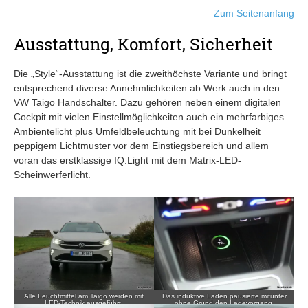
Zum Seitenanfang
Ausstattung, Komfort, Sicherheit
Die „Style“-Ausstattung ist die zweithöchste Variante und bringt
entsprechend diverse Annehmlichkeiten ab Werk auch in den
VW Taigo Handschalter. Dazu gehören neben einem digitalen
Cockpit mit vielen Einstellmöglichkeiten auch ein mehrfarbiges
Ambientelicht plus Umfeldbeleuchtung mit bei Dunkelheit
peppigem Lichtmuster vor dem Einstiegsbereich und allem
voran das erstklassige IQ.Light mit dem Matrix-LED-
Scheinwerferlicht.
Alle Leuchtmittel am Taigo werden mit
Das induktive Laden pausierte mitunter
LED-Technik ausgeführt.
ohne Grund den Ladevorgang.