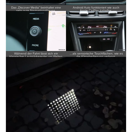
Das „Discover Media“ beinhaltet eine
Android Auto funktioniert wie auch
sehr gute Navigationslösung.
Apple CarPlay kabellos.
Während der Fahrt lässt sich ein
…als sensorische Touchflächen, wie es
klassischer Lautstärkeregler um Welten
die Klimabedienung verlangt.
besser bedienen…