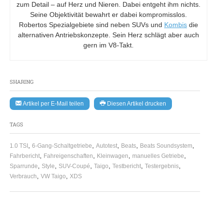
zum Detail – auf Herz und Nieren. Dabei entgeht ihm nichts.
Seine Objektivität bewahrt er dabei kompromisslos.
Robertos Spezialgebiete sind neben SUVs und
Kombis
die
alternativen Antriebskonzepte. Sein Herz schlägt aber auch
gern im V8-Takt.
SHARING
Artikel per E-Mail teilen
Diesen Artikel drucken
TAGS
,
,
,
,
,
1.0 TSI
6-Gang-Schaltgetriebe
Autotest
Beats
Beats Soundsystem
,
,
,
,
Fahrbericht
Fahreigenschaften
Kleinwagen
manuelles Getriebe
,
,
,
,
,
,
Sparrunde
Style
SUV-Coupé
Taigo
Testbericht
Testergebnis
,
,
Verbrauch
VW Taigo
XDS