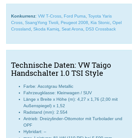
Konkurrenz
:
VW T-Cross
,
Ford Puma
,
Toyota Yaris
Cross
,
SsangYong Tivoli
,
Peugeot 2008
,
Kia Stonic
,
Opel
Crossland
,
Skoda Kamiq
,
Seat Arona
,
DS3 Crossback
Technische Daten: VW Taigo
Handschalter 1.0 TSI Style
Farbe: Ascotgrau Metallic
Fahrzeugklasse: Kleinwagen / SUV
Länge x Breite x Höhe (m): 4,27 x 1,76 (2,00 mit
Außenspiegel) x 1,52
Radstand (mm): 2.554
Antrieb: Dreizylinder-Ottomotor mit Turbolader und
OPF
Hybridart: –
max. Leistung: 81 kW (110 PS) bei 5.500 rpm