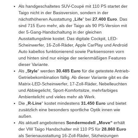
Als handgeschaltetes SUV-Coupé mit 110 PS startet der
Taigo nicht in der Basisversion, sondern in der
nächsthöheren Ausstattung „
Life
“ bei
27.400 Euro
. Das
sind 715 Euro mehr, als der Taigo als 90 PS-Version mit
der 5-Gang-Handschaltung in der gleichen
Ausstattungslinie kostet. Das digitale Cockpit, LED-
Scheinwerfer, 16-Zoll-Räder, Apple CarPlay und Android
Auto kabellos funktionierend sowie Parksensoren vorn
und hinten sind nur einige der serienmäßigen Features
dieser Variante.
Als „
Style
“ werden
30.485 Euro
für die getestete Antrieb-
Getriebekombination fällig. Ab dieser Variante gibt es die
Matrix-LED-Scheinwerfer, 17-Zoll-Räder, Nebelleuchten
und Abbiegelicht, Sport-Komfortsitze, mehrfarbiges
Ambientelicht und vieles mehr ab Werk.
Die „
R-Line
“ kostet mindestens
31.450 Euro
und bietet
zusätzlich eine besonders sportliche Optik innen wie
außen.
Als aktuell angebotenes
Sondermodell „Move“
erhält
der VW Taigo Handschalter mit 110 PS für
28.860 Euro
als Serienausstattung 16-Zoll-Räder, Sitzheizungen