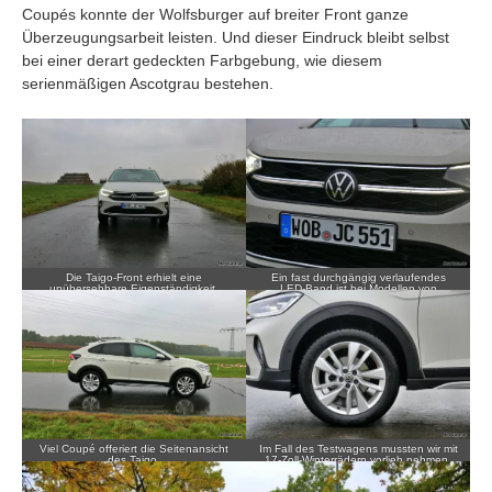
Coupés konnte der Wolfsburger auf breiter Front ganze
Überzeugungsarbeit leisten. Und dieser Eindruck bleibt selbst
bei einer derart gedeckten Farbgebung, wie diesem
serienmäßigen Ascotgrau bestehen.
Die Taigo-Front erhielt eine
Ein fast durchgängig verlaufendes
unübersehbare Eigenständigkeit.
LED-Band ist bei Modellen von
Volkswagen mittlerweile verbreitet zu
finden.
Viel Coupé offeriert die Seitenansicht
Im Fall des Testwagens mussten wir mit
des Taigo.
17-Zoll-Winterrädern vorlieb nehmen.