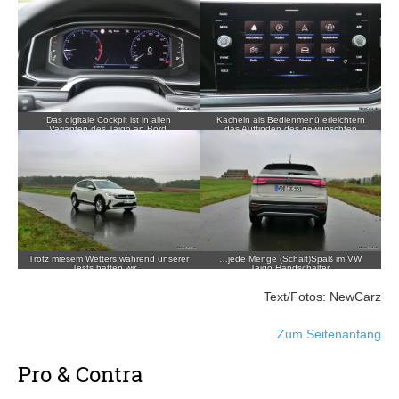
Das digitale Cockpit ist in allen
Kacheln als Bedienmenü erleichtern
Varianten des Taigo an Bord.
das Auffinden des gewünschten
Bereichs.
Trotz miesem Wetters während unserer
…jede Menge (Schalt)Spaß im VW
Tests hatten wir…
Taigo Handschalter.
Text/Fotos: NewCarz
Zum Seitenanfang
Pro & Contra