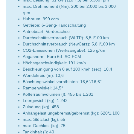
max. Drehmoment (Nm): 200 bei 2.000 bis 3.000
rpm
Hubraum: 999 ccm
Getriebe: 6-Gang-Handschaltung
Antriebsart: Vorderachse
Durchschnittsverbrauch (WLTP): 5,5 l/100 km
Durchschnittsverbrauch (NewCarz): 5,8 l/100 km
CO2-Emissionen (Werksangabe): 125 g/km
Abgasnorm: Euro 6d-ISC-FCM
Höchstgeschwindigkeit: 191 km/h
Beschleunigung von 0 auf 100 km/h (sec): 10,4
Wendekreis (m): 10,6
Böschungswinkel vorn/hinten: 16,6°/16,6°
Rampenwinkel: 14,5°
Kofferraumvolumen (l): 455 bis 1.281
Leergewicht (kg): 1.242
Zuladung (kg): 458
Anhängelast ungebremst/gebremst (kg): 620/1.100
max. Stützlast (kg): 55
max. Dachlast (kg): 75
Tankinhalt (l): 40