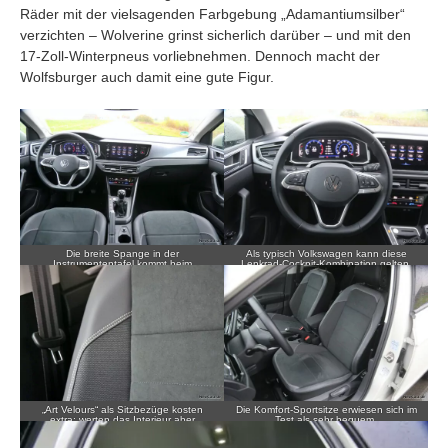
Räder mit der vielsagenden Farbgebung „Adamantiumsilber“
verzichten – Wolverine grinst sicherlich darüber – und mit den
17-Zoll-Winterpneus vorliebnehmen. Dennoch macht der
Wolfsburger auch damit eine gute Figur.
Die breite Spange in der
Als typisch Volkswagen kann diese
Instrumententafel kommt beim
Lenkrad-Cockpit-Kombination gelten.
Ascotgrau nicht so zur Geltung wie bei
anderen Farben.
„Art Velours“ als Sitzbezüge kosten
Die Komfort-Sportsitze erwiesen sich im
extra; werten das Interieur aber
Test als sehr bequem.
gewaltig auf.