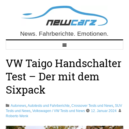
Skip
to
content
News. Fahrberichte. Emotionen.
NewCarz.de
VW Taigo Handschalter
Test – Der mit dem
Sixpack
Autonews
,
Autotests und Fahrberichte
,
Crossover Tests und News
,
SUV
Tests und News
,
Volkswagen / VW Tests und News
12. Januar 2024
Roberto Wenk