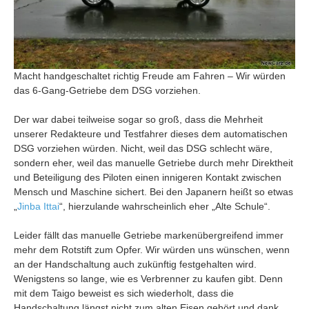
Macht handgeschaltet richtig Freude am Fahren – Wir würden
das 6-Gang-Getriebe dem DSG vorziehen.
Der war dabei teilweise sogar so groß, dass die Mehrheit
unserer Redakteure und Testfahrer dieses dem automatischen
DSG vorziehen würden. Nicht, weil das DSG schlecht wäre,
sondern eher, weil das manuelle Getriebe durch mehr Direktheit
und Beteiligung des Piloten einen innigeren Kontakt zwischen
Mensch und Maschine sichert. Bei den Japanern heißt so etwas
„
Jinba Ittai
“, hierzulande wahrscheinlich eher „Alte Schule“.
Leider fällt das manuelle Getriebe markenübergreifend immer
mehr dem Rotstift zum Opfer. Wir würden uns wünschen, wenn
an der Handschaltung auch zukünftig festgehalten wird.
Wenigstens so lange, wie es Verbrenner zu kaufen gibt. Denn
mit dem Taigo beweist es sich wiederholt, dass die
Handschaltung längst nicht zum alten Eisen gehört und dank